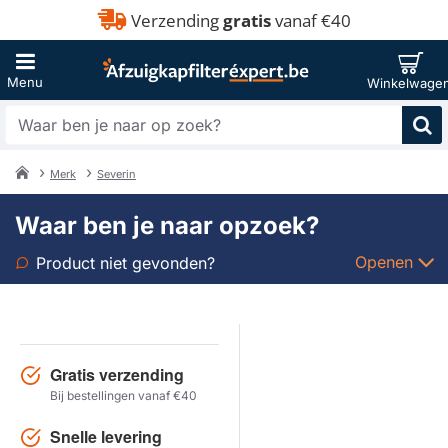
Verzending
gratis
vanaf €40
Waar
ben
je
Merk
Severin
naar
home
op
Waar ben je naar opzoek?
zoek?
Openen
Product niet gevonden?
Soort
Merk
Gratis verzending
Bij bestellingen vanaf €40
Model
Snelle levering