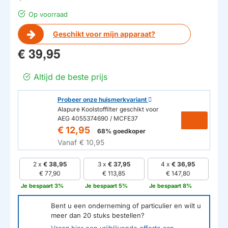
Op voorraad
Geschikt voor mijn apparaat?
€ 39,95
Altijd de beste prijs
Probeer onze huismerkvariant
Alapure Koolstoffilter geschikt voor
AEG 4055374690 / MCFE37
€ 12,95
68% goedkoper
Vanaf
€ 10,95
2 x
€ 38,95
3 x
€ 37,95
4 x
€ 36,95
€ 77,90
€ 113,85
€ 147,80
Je bespaart 3%
Je bespaart 5%
Je bespaart 8%
Bent u een onderneming of particulier en wilt u
meer dan
20
stuks bestellen?