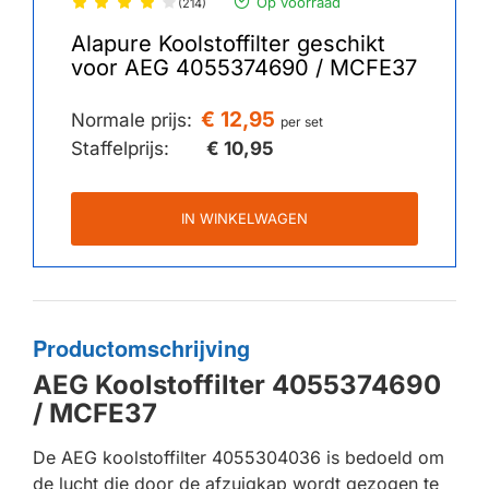
Op voorraad
(214)
Alapure Koolstoffilter geschikt
voor AEG 4055374690 / MCFE37
€ 12,95
Normale prijs:
per set
Staffelprijs:
€ 10,95
IN WINKELWAGEN
Productomschrijving
AEG Koolstoffilter 4055374690
/ MCFE37
De AEG koolstoffilter 4055304036 is bedoeld om
de lucht die door de afzuigkap wordt gezogen te