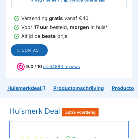
Vraag hier een vrijblijvende offerte aan.
Verzending
gratis
vanaf €40
Voor
17 uur
besteld,
morgen
in huis*
Altijd de
beste
prijs
CONTACT
9.0
/
10
uit 64883 reviews
Huismerkdeal
Productomschrijving
Productom
Huismerk Deal
Extra voordelig