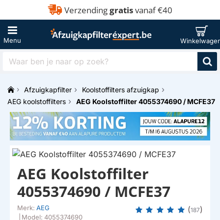
Verzending
gratis
vanaf €40
Waar
ben
je
Afzuigkapfilter
Koolstoffilters afzuigkap
naar
h
op
AEG koolstoffilters
AEG Koolstoffilter 4055374690 / MCFE37
o
zoek?
m
e
AEG Koolstoffilter
4055374690 / MCFE37
Merk:
AEG
(
)
187
|
Model:
4055374690