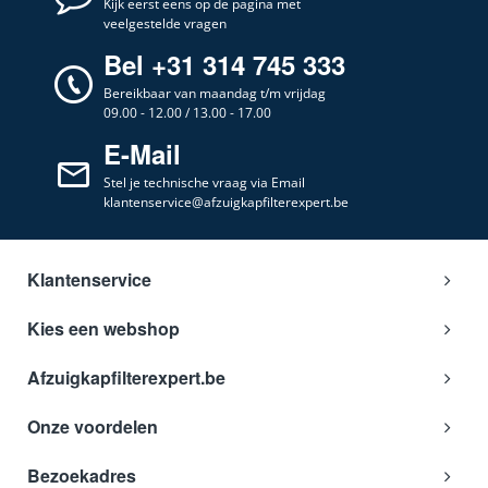
Kijk eerst eens op de pagina met
veelgestelde vragen
Bel +31 314 745 333
Bereikbaar van maandag t/m vrijdag
09.00 - 12.00 / 13.00 - 17.00
E-Mail
Stel je technische vraag via Email
klantenservice@afzuigkapfilterexpert.be
Klantenservice
Kies een webshop
Afzuigkapfilterexpert.be
Onze voordelen
Bezoekadres