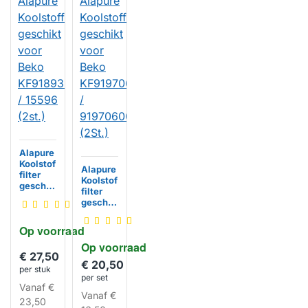
Alapure
Koolstof
Alapure
filter
Koolstof
geschik
filter
t voor
geschik
Beko
t voor
KF9189
Beko
Op voorraad
387005
KF9197
/ 15596
Op voorraad
060046
(2st.)
€ 27,50
/
€ 20,50
919706
per stuk
HUISMERK
per set
0046
Vanaf
€
(2St.)
Vanaf
€
23,50
HUISMERK