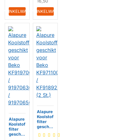
16,50
IN WINKELWAGEN
IN WINKELWAGEN
Alapure
Koolstof
Alapure
filter
Koolstof
geschik
filter
t voor
geschik
Beko
t voor