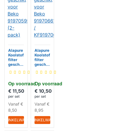
Alapure
Alapure
Koolstof
Koolstof
filter
filter
geschik
geschik
t voor
t voor
Beko
Beko
919705
919706
Op voorraad
Op voorraad
9543
6119 /
(2-
KF9197
€ 11,50
€ 10,50
pack)
066119
per set
per set
HUISMERK
HUISMERK
Vanaf
€
Vanaf
€
8,50
8,95
IN WINKELWAGEN
IN WINKELWAGEN