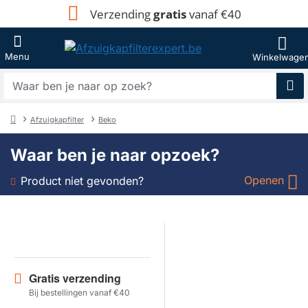
Verzending
gratis
vanaf €40
Waar
ben
je
Afzuigkapfilter
Beko
naar
home
op
Waar ben je naar opzoek?
zoek?
Openen
Product niet gevonden?
Soort
Merk
Gratis verzending
Model
Bij bestellingen vanaf €40