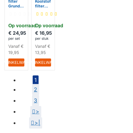
filter
Koolstof
Grundig
filter
Koolstof
geschik
filter
t voor
165730
Beko
Op voorraad
Op voorraad
009
HUISMERK
HUISMERK
(2St.)
€ 24,95
€ 16,95
per set
per stuk
Vanaf
€
Vanaf
€
19,95
13,95
IN WINKELWAGEN
IN WINKELWAGEN
1
2
3
>
>|