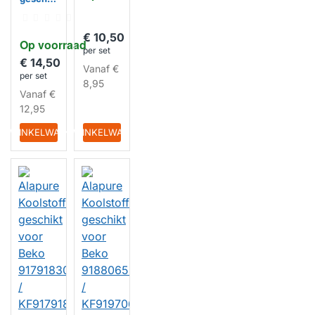
t voor
Beko
9178013
€ 10,50
Op voorraad
648 /
per set
C00903
€ 14,50
377
Vanaf
€
per set
(2st.)
8,95
Vanaf
€
HUISMERK
12,95
IN WINKELWAGEN
IN WINKELWAGEN