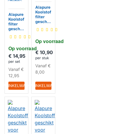
Alapure
Koolstof
Alapure
filter
Koolstof
geschik
filter
t voor
geschik
Beko
t voor
KF9178
Beko
Op voorraad
014477
KF9178
HUISMERK
Op voorraad
011875
€ 10,90
(2 St.)
€ 14,95
HUISMERK
per stuk
per set
Vanaf
€
Vanaf
€
8,00
12,95
IN WINKELWAGEN
IN WINKELWAGEN