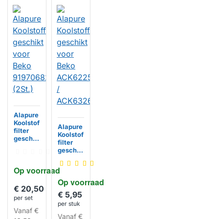
Alapure
Koolstof
Alapure
filter
Koolstof
geschik
filter
t voor
geschik
Beko
t voor
919706
Beko
Op voorraad
8268
ACK622
(2St.)
Op voorraad
58 /
HUISMERK
€ 20,50
ACK632
€ 5,95
68
per set
per stuk
HUISMERK
Vanaf
€
Vanaf
€