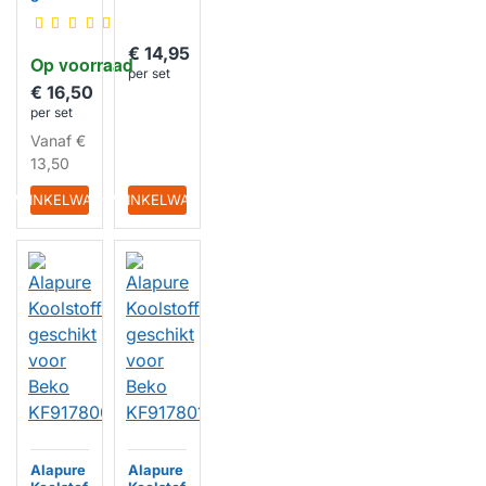
t voor
Beko
ACK622
€ 14,95
Op voorraad
60 /
per set
FCH260
€ 16,50
/
per set
918845
7010
Vanaf
€
13,50
HUISMERK
IN WINKELWAGEN
IN WINKELWAGEN
Alapure
Alapure