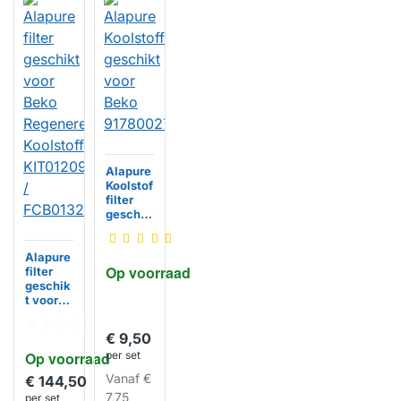
Alapure
Koolstof
filter
geschik
t voor
Beko
Alapure
917800
Op voorraad
filter
2736
HUISMERK
geschik
t voor
Beko
Regener
€ 9,50
eerbaar
Op voorraad
per set
Koolstof
filter
Vanaf
€
€ 144,50
KIT0120
7,75
per set
952 /