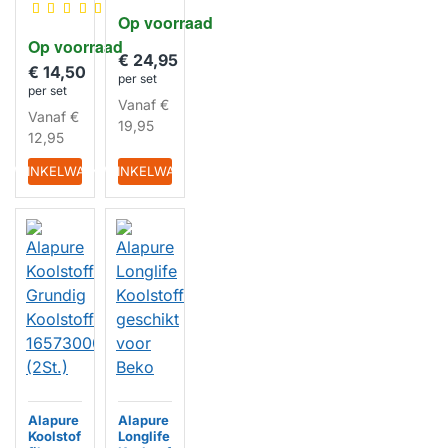
KF97110
Beko
Op voorraad
0007 /
KF9197
KF9189
Op voorraad
063656
204771
€ 24,95
/
(2 St.)
€ 14,50
919706
per set
per set
3656 /
HUISMERK
Vanaf
€
919706
Vanaf
€
5088
19,95
12,95
HUISMERK
IN WINKELWAGEN
IN WINKELWAGEN
Alapure
Alapure
Koolstof
Longlife