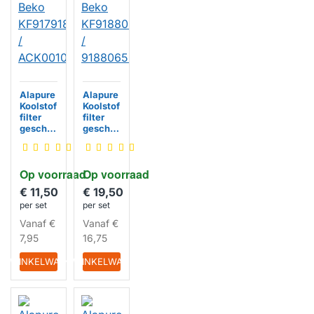
Alapure
Alapure
Koolstof
Koolstof
filter
filter
geschik
geschik
t voor
t voor
Beko
Beko
KF91791
KF9188
Op voorraad
Op voorraad
83012 /
065385
ACK001
/
€ 11,50
€ 19,50
08
918806
per set
per set
5385
HUISMERK
HUISMERK
Vanaf
€
Vanaf
€
7,95
16,75
IN WINKELWAGEN
IN WINKELWAGEN