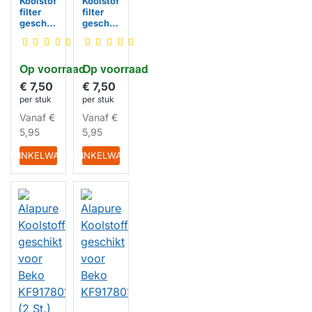
Koolstof
Koolstof
filter
filter
geschik
geschik
t voor
t voor
Beko
Beko
KF9178
KF9178
Op voorraad
Op voorraad
006935
011216
HUISMERK
HUISMERK
€ 7,50
€ 7,50
per stuk
per stuk
Vanaf
€
Vanaf
€
5,95
5,95
IN WINKELWAGEN
IN WINKELWAGEN