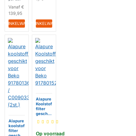
FCB013
Vanaf
€
2356B
139,95
HUISMERK
IN WINKELWAGEN
IN WINKELWAGEN
Alapure
Koolstof
filter
geschik
t voor
Alapure
Beko
koolstof
9178015
filter
Op voorraad
221
geschik
HUISMERK