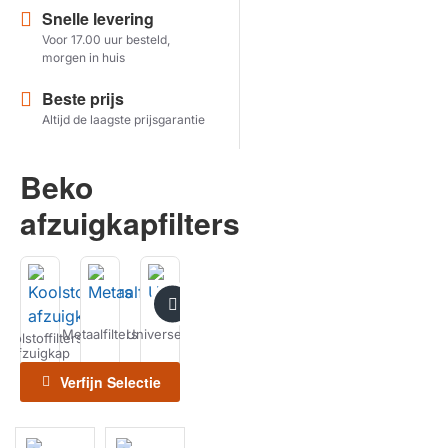
Snelle levering
Voor 17.00 uur besteld,
Herstel zoekopdracht
morgen in huis
TOON PRODUCTEN
Beste prijs
Altijd de laagste prijsgarantie
Beko
afzuigkapfilters
Metaalfilters
Universeel
Recirculatiesets
Schoonmaken
Koolstoffilters
Kookplaat
Horeca
afzuigkap
Filters
Filters
Verfijn Selectie