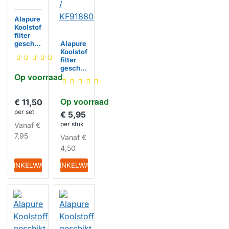
Alapure
Koolstof
filter
geschik
Alapure
t voor
Koolstof
Beko
filter
9179183
geschik
Op voorraad
012 /
t voor
KF91791
Beko
83012
918806
Op voorraad
5345 /
€ 11,50
HUISMERK
KF9197
per set
€ 5,95
060193
per stuk
Vanaf
€
/
KF9188
7,95
Vanaf
€
065345
4,50
HUISMERK
IN WINKELWAGEN
IN WINKELWAGEN