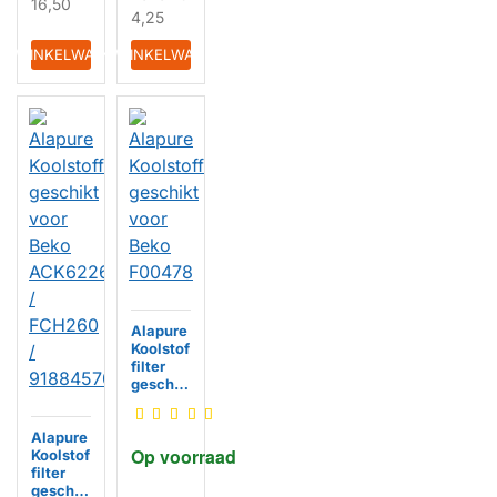
16,50
4,25
IN WINKELWAGEN
IN WINKELWAGEN
Alapure
Koolstof
filter
geschik
t voor
Beko
Alapure
F00478
Op voorraad
Koolstof
HUISMERK
filter
geschik