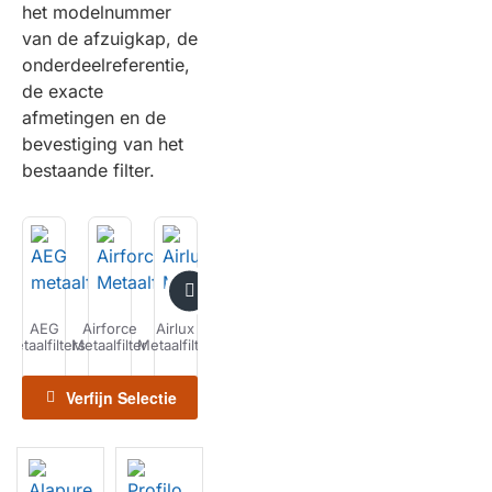
het modelnummer
van de afzuigkap, de
onderdeelreferentie,
de exacte
afmetingen en de
bevestiging van het
bestaande filter.
AEG
Airforce
Airlux
Alapure
Alno
Amica
Arcelik
A
metaalfilters
Metaalfilter
Metaalfilter
Metaalfilter
metaalfilters
metaalfilters
metaalfilter
M
meta
Verfijn Selectie