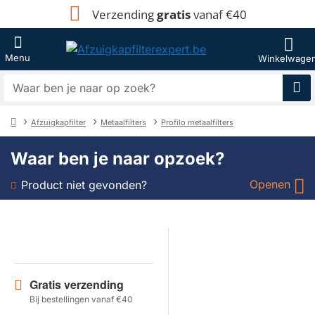
Verzending
gratis
vanaf €40
Waar
ben
je
Afzuigkapfilter
Metaalfilters
Profilo metaalfilters
naar
home
op
Waar ben je naar opzoek?
zoek?
Openen
Product niet gevonden?
Soort
Merk
Gratis verzending
Model
Bij bestellingen vanaf €40