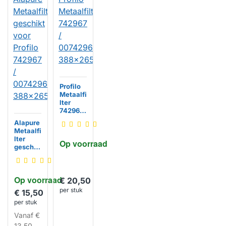
Profilo
Metaalfi
lter
742967
/
Alapure
007429
Metaalfi
67
lter
Op voorraad
388x26
geschik
5x8mm
t voor
Profilo
742967
Op voorraad
/
€ 20,50
007429
per stuk
€ 15,50
67
per stuk
388x26
5x8mm
Vanaf
€
HUISMERK
13,50