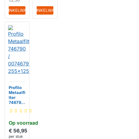
IN WINKELWAGEN
IN WINKELWAGEN
Profilo
Metaalfi
lter
746790
/
007467
90
Op voorraad
255x12
5x8mm
€ 56,95
per stuk