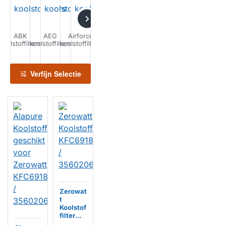
ABK
AEG
Airforce
Airlux
Airone
Alapure
Alno
A
koolstoffilters
koolstoffilters
koolstoffilters
koolstoffilters
koolstoffilters
koolstoffilters
koolstoffilters
kools
Verfijn Selectie
Zerowat
t
Koolstof
filter
KFC691