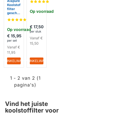
Alapure
8 /
Koolstof
356020
filter
Op voorraad
61
geschik
t voor
Zerowat
t
€ 17,50
Op voorraad
KFC691
per stuk
8 /
€ 15,95
356020
Vanaf
€
per set
61
15,50
HUISMERK
Vanaf
€
11,95
IN WINKELWAGEN
IN WINKELWAGEN
1 - 2 van 2 (1
pagina's)
Vind het juiste
koolstoffilter voor