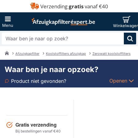
Verzending
gratis
vanaf €40
Waar
ben
je
Afzuigkapfilter
Koolstoffilters afzuigkap
Zerowatt koolstoffilters
naar
home
op
Waar ben je naar opzoek?
zoek?
Openen
Product niet gevonden?
Soort
Merk
Gratis verzending
Model
Bij bestellingen vanaf €40