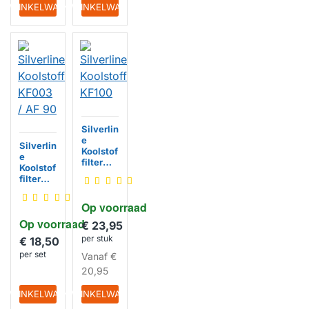
IN WINKELWAGEN
IN WINKELWAGEN
Silverlin
e
Silverlin
Koolstof
e
filter
Koolstof
KF100
filter
KF003 /
AF 90
Op voorraad
Op voorraad
€ 23,95
per stuk
€ 18,50
per set
Vanaf
€
20,95
IN WINKELWAGEN
IN WINKELWAGEN