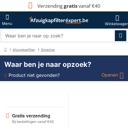
Verzending
gratis
vanaf €40
Waar
ben
je
Afzuigkapfilter
Silverline
naar
home
op
Waar ben je naar opzoek?
zoek?
Openen
Product niet gevonden?
Soort
Merk
Gratis verzending
Model
Bij bestellingen vanaf €40