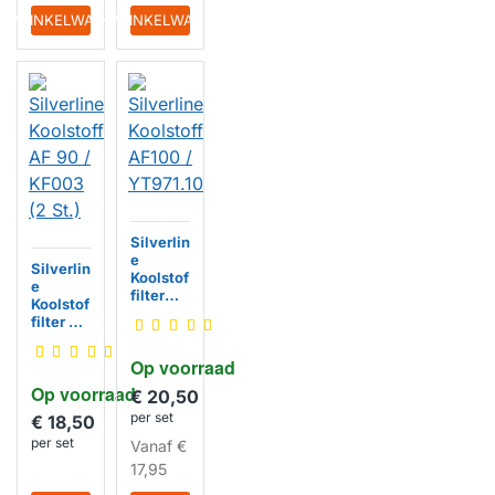
IN WINKELWAGEN
IN WINKELWAGEN
Silverlin
e
Silverlin
Koolstof
e
filter
Koolstof
AF100 /
filter AF
YT971.1
90 /
000.05
KF003
Op voorraad
(2 St.)
Op voorraad
€ 20,50
per set
€ 18,50
per set
Vanaf
€
17,95