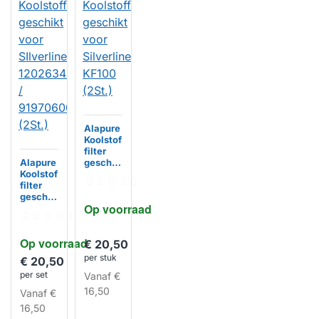
Alapure
Koolstof
filter
Alapure
geschik
Koolstof
t voor
filter
Silverlin
geschik
e KF100
Op voorraad
t voor
(2St.)
SIlverlin
e
HUISMERK
Op voorraad
120263
€ 20,50
43 /
per stuk
€ 20,50
919706
per set
Vanaf
€
0046
(2St.)
16,50
Vanaf
€
HUISMERK
16,50