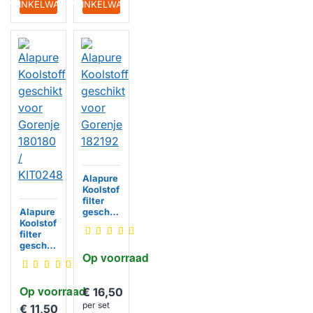
IN WINKELWAGEN
IN WINKELWAGEN
Alapure
Koolstof
filter
Alapure
geschik
Koolstof
t voor
filter
Gorenje
geschik
182192
Op voorraad
t voor
HUISMERK
Gorenje
180180 /
Op voorraad
KIT024
€ 16,50
8
per set
€ 11,50