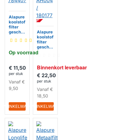
BI
N
N
E
N
K
R
T
L
E
V
E
R
B
A
A
O
R
Alapure
koolstof
filter
geschik
Alapure
t voor
koolstof
Gorenje
filter
Koolstof
geschik
Op voorraad
filter
t voor
784407
Gorenje
Koolstof
HUISMERK
Binnenkort leverbaar
filter
€ 11,50
AH004
per stuk
€ 22,50
/ 180177
per stuk
Vanaf
€
9,50
Vanaf
€
HUISMERK
18,50
IN WINKELWAGEN
IN WINKELWAGEN