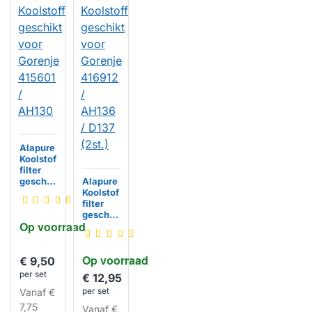
Alapure
Koolstof
filter
geschik
Alapure
t voor
Koolstof
Gorenje
filter
415601 /
geschik
Op voorraad
AH130
t voor
Gorenje
416912 /
Op voorraad
AH136 /
€ 9,50
HUISMERK
D137
per set
€ 12,95
(2st.)
per set
Vanaf
€
7,75
Vanaf
€