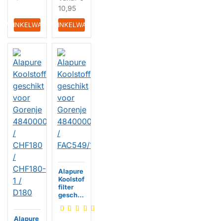
10,95
HUISMERK
IN WINKELWAGEN
IN WINKELWAGEN
Alapure
Koolstof
filter
geschik
t voor
Gorenje
Alapure
484000