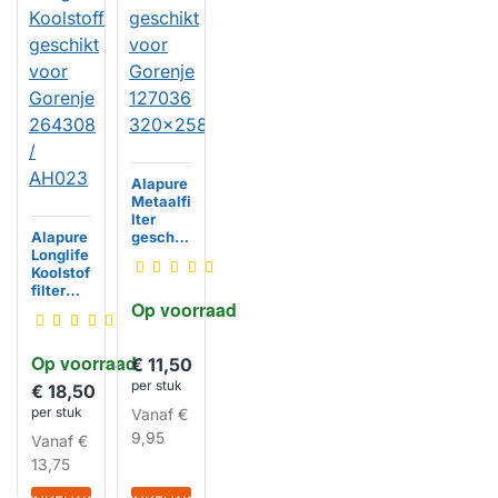
Alapure
Metaalfi
lter
Alapure
geschik
Longlife
t voor
Koolstof
Gorenje
filter
127036
Op voorraad
geschik
320x25
t voor
8x8mm
Gorenje
HUISMERK
Op voorraad
264308
€ 11,50
/ AH023
per stuk
€ 18,50
per stuk
Vanaf
€
9,95
Vanaf
€
HUISMERK
13,75