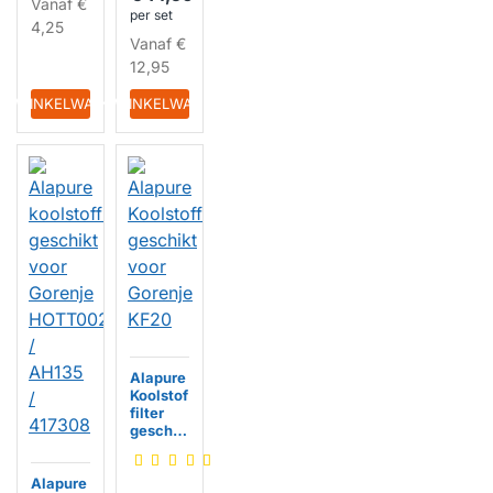
/ AH122
Vanaf
€
per set
(2st.)
4,25
Vanaf
€
12,95
IN WINKELWAGEN
IN WINKELWAGEN
HUISMERK
Alapure
Koolstof
filter
geschik
t voor
Gorenje
Alapure
KF20