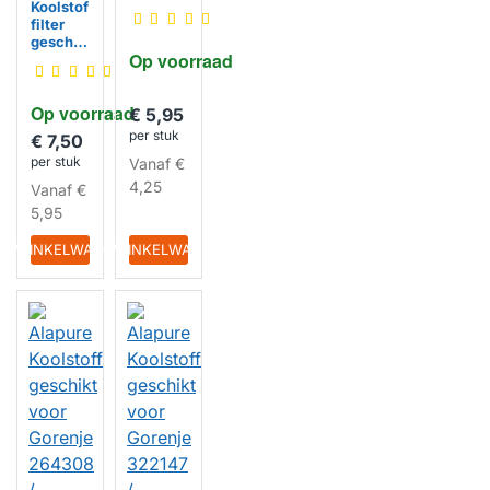
Koolstof
t voor
filter
Gorenje
geschik
258691 /
Op voorraad
t voor
AH028
Gorenje
197465 /
Op voorraad
AFC011
€ 5,95
HUISMERK
/
per stuk
€ 7,50
AH040
per stuk
Vanaf
€
4,25
Vanaf
€
5,95
HUISMERK
IN WINKELWAGEN
IN WINKELWAGEN