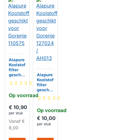
Alapure
Koolstof
filter
geschik
Alapure
t voor
Koolstof
Gorenje
filter
110575
geschik
Op voorraad
t voor
HUISMERK
Gorenje
127024
€ 10,90
Op voorraad
/ AH013
per stuk
€ 10,00
Vanaf
€
per stuk
8,00
HUISMERK