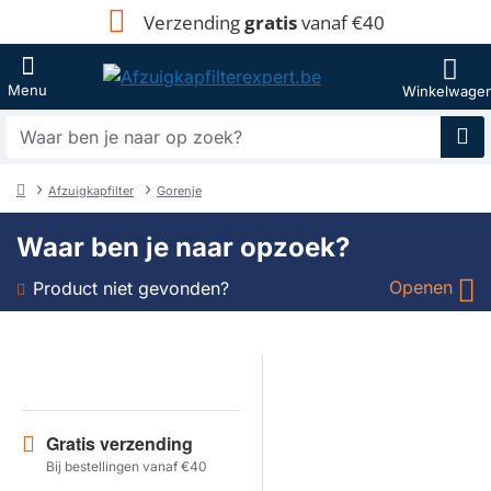
Verzending
gratis
vanaf €40
Waar
ben
je
Afzuigkapfilter
Gorenje
naar
home
op
Waar ben je naar opzoek?
zoek?
Openen
Product niet gevonden?
Soort
Merk
Gratis verzending
Model
Bij bestellingen vanaf €40