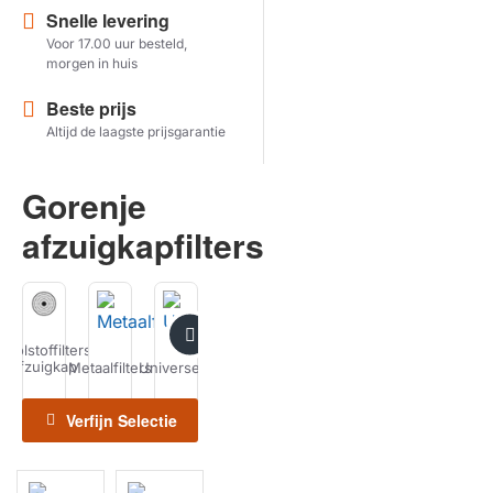
Snelle levering
Voor 17.00 uur besteld,
Herstel zoekopdracht
morgen in huis
TOON PRODUCTEN
Beste prijs
Altijd de laagste prijsgarantie
Gorenje
afzuigkapfilters
Koolstoffilters
afzuigkap
Metaalfilters
Universeel
Recirculatiesets
Schoonmaken
Kookplaat
Horeca
Filters
Filters
Verfijn Selectie