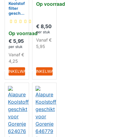
Op voorraad
Koolstof
008655
filter
/
geschik
FAC549
t voor
/1
HUISMERK
Gorenje
€ 8,50
484000
Op voorraad
per stuk
008647
/
Vanaf
€
€ 5,95
CHF180
5,95
per stuk
/
CHF180
Vanaf
€
-1 /
4,25
D180
IN WINKELWAGEN
IN WINKELWAGEN
HUISMERK