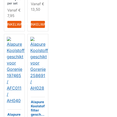
per set
Vanaf
€
HUISMERK
13,50
Vanaf
€
7,95
IN WINKELWAGEN
IN WINKELWAGEN
Alapure
Koolstof
filter
Alapure
geschik