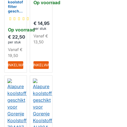
Op voorraad
koolstof
HUISMERK
filter
geschik
t voor
Gorenje
€ 14,95
HOTT0
Op voorraad
per stuk
029 /
AH135 /
Vanaf
€
€ 22,50
417308
13,50
per stuk
Vanaf
€
19,50
HUISMERK
IN WINKELWAGEN
IN WINKELWAGEN