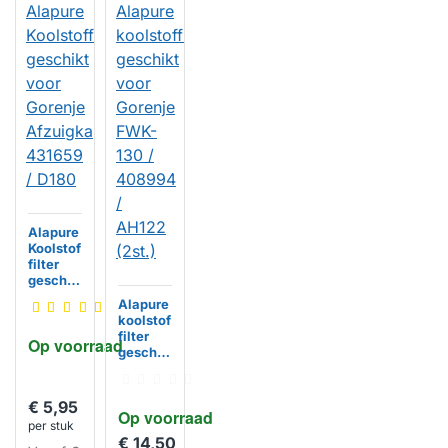
Alapure
Koolstof
filter
geschik
t voor
Alapure
Gorenje
koolstof
Afzuigk
filter
Op voorraad
ap
geschik
431659
t voor
/ D180
Gorenje
FWK-
HUISMERK
€ 5,95
Op voorraad
130 /
per stuk
408994
€ 14,50