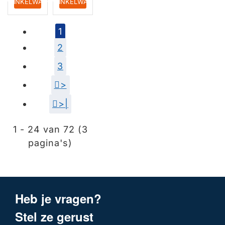
IN WINKELWAGEN
IN WINKELWAGEN
1
2
3
>
>|
1 - 24 van 72 (3
pagina's)
Heb je vragen?
Stel ze gerust