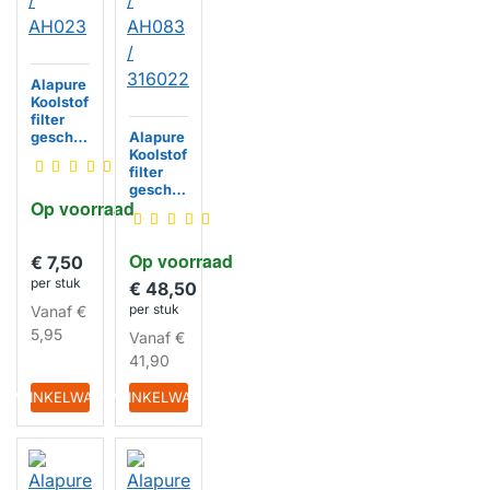
Alapure
Koolstof
filter
geschik
Alapure
t voor
Koolstof
Gorenje
filter
264308
geschik
Op voorraad
/ AH023
t voor
Gorenje
322147
Op voorraad
/ AH083
€ 7,50
HUISMERK
/
per stuk
€ 48,50
316022
per stuk
Vanaf
€
5,95
Vanaf
€
41,90
HUISMERK
IN WINKELWAGEN
IN WINKELWAGEN