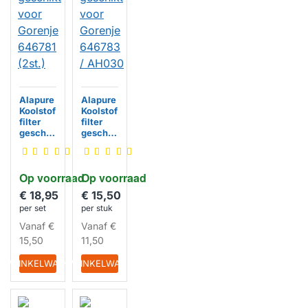
Alapure
Alapure
Koolstof
Koolstof
filter
filter
geschik
geschik
t voor
t voor
Gorenje
Gorenje
646781
646783
Op voorraad
Op voorraad
(2st.)
/ AH030
€ 18,95
€ 15,50
HUISMERK
HUISMERK
per set
per stuk
Vanaf
€
Vanaf
€
15,50
11,50
IN WINKELWAGEN
IN WINKELWAGEN