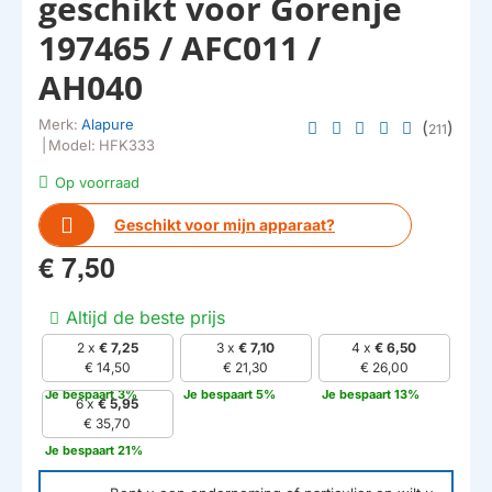
geschikt voor Gorenje
197465 / AFC011 /
AH040
Merk:
Alapure
(
)
211
|
Model:
HFK333
Op voorraad
Geschikt voor mijn apparaat?
€ 7,50
Altijd de beste prijs
2 x
€ 7,25
3 x
€ 7,10
4 x
€ 6,50
€ 14,50
€ 21,30
€ 26,00
Je bespaart 3%
Je bespaart 5%
Je bespaart 13%
6 x
€ 5,95
€ 35,70
Je bespaart 21%