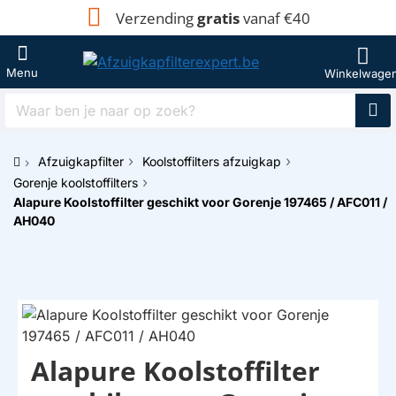
Verzending
gratis
vanaf €40
Waar
ben
je
Afzuigkapfilter
Koolstoffilters afzuigkap
naar
h
op
Gorenje koolstoffilters
o
zoek?
Alapure Koolstoffilter geschikt voor Gorenje 197465 / AFC011 /
m
AH040
e
Alapure Koolstoffilter
HUISMERK