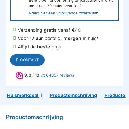
Bent u een onderneming of particulier en wilt u
meer dan
20
stuks bestellen?
Vraag hier een vrijblijvende offerte aan.
Verzending
gratis
vanaf €40
Voor
17 uur
besteld,
morgen
in huis*
Altijd de
beste
prijs
CONTACT
9.0
/
10
uit 64857 reviews
Huismerkdeal
Productomschrijving
Productom
Productomschrijving