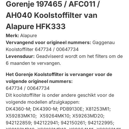
Gorenje 197465 / AFC011 /
AH040 Koolstoffilter van
Alapure HFK333
Merk:
Alapure
Vervangend voor origineel nummers:
Gaggenau
Koolstoffilter 647734 / 00647734
Levensduur:
Geadviseerd wordt om het filters om de
6 maanden te vervangen.
Het Gorenje Koolstoffilter is vervanger voor de
volgende origineel nummers:
647734 / 00647734
Dit koolstoffilter is onder andere geschikt voor de
volgende modellen afzuigkappen:
DK4360-M; DK4390-M; PDB9130E; X81253MI1;
X59283MK10; X59264MK10; X59263MD20;
942122859; 942122941; 942150261; 942122995;