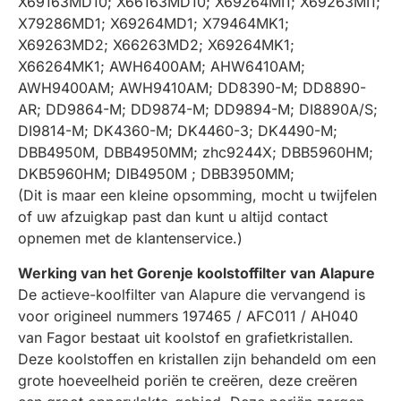
X69163MD10; X66163MD10; X69264MI1; X69263MI1;
X79286MD1; X69264MD1; X79464MK1;
X69263MD2; X66263MD2; X69264MK1;
X66264MK1; AWH6400AM; AHW6410AM;
AWH9400AM; AWH9410AM; DD8390-M; DD8890-
AR; DD9864-M; DD9874-M; DD9894-M; DI8890A/S;
DI9814-M; DK4360-M; DK4460-3; DK4490-M;
DBB4950M, DBB4950MM; zhc9244X; DBB5960HM;
DKB5960HM; DIB4950M ; DBB3950MM;
(Dit is maar een kleine opsomming, mocht u twijfelen
of uw afzuigkap past dan kunt u altijd contact
opnemen met de klantenservice.)
Werking van het Gorenje koolstoffilter van Alapure
De actieve-koolfilter van Alapure die vervangend is
voor origineel nummers 197465 / AFC011 / AH040
van Fagor bestaat uit koolstof en grafietkristallen.
Deze koolstoffen en kristallen zijn behandeld om een
grote hoeveelheid poriën te creëren, deze creëren