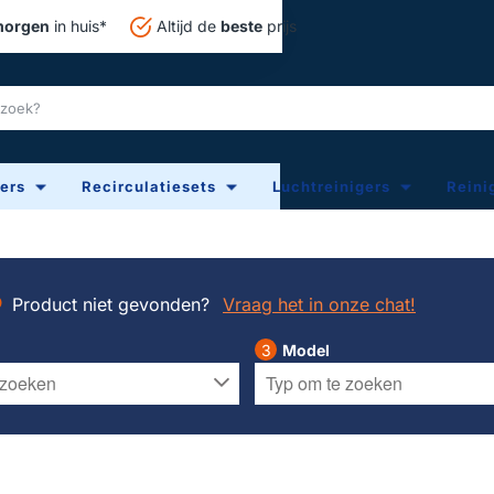
orgen
in huis*
Altijd de
beste
prijs
ters
Recirculatiesets
Luchtreinigers
Reini
Product niet gevonden?
Vraag het in onze chat!
Model