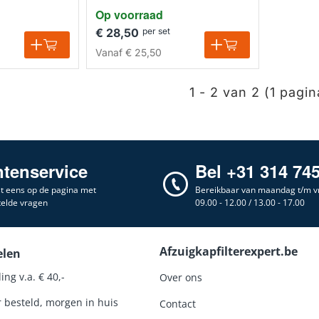
Op voorraad
€ 28,50
per set
Vanaf
€ 25,50
1 - 2 van 2 (1 pagin
ntenservice
Bel +31 314 74
st eens op de pagina met
Bereikbaar van maandag t/m vr
telde vragen
09.00 - 12.00 / 13.00 - 17.00
Afzuigkapfilterexpert.be
elen
ing v.a. € 40,-
Over ons
r besteld, morgen in huis
Contact