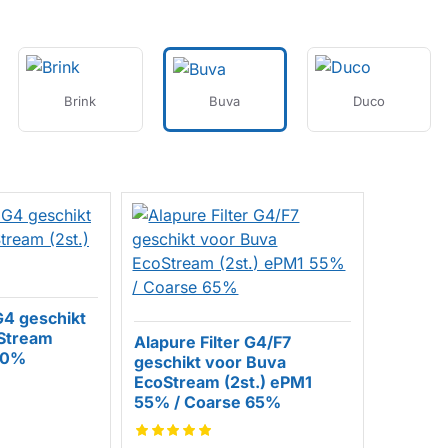
Brink
Buva
Duco
G4 geschikt
Stream
Alapure Filter G4/F7
 60%
geschikt voor Buva
EcoStream (2st.) ePM1
HUISMERK
55% / Coarse 65%