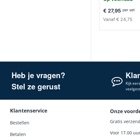
€ 27,95
per set
Vanaf
€ 24,75
Heb je vragen?
Kla
Kijk eer
Stel ze gerust
veelges
Klantenservice
Onze voord
Gratis verzend
Bestellen
Voor 17.00 uu
Betalen