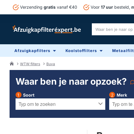
Verzending
gratis
vanaf €40
Voor
17 uur
besteld,
m
Waar
ben
je
Afzuigkapfilters
Koolstoffilters
Metaalfil
naar
op
zoek?
WTW filters
Buva
home
Waar ben je naar opzoek?
Soort
Merk