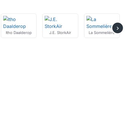
Itho Daalderop
J.E. StorkAir
La Sommelière