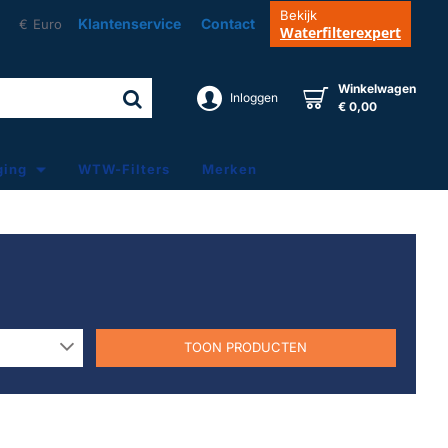
Bekijk
Klantenservice
Contact
€
Euro
Waterfilterexpert
Winkelwagen
Inloggen
€ 0,00
ging
WTW-Filters
Merken
TOON PRODUCTEN