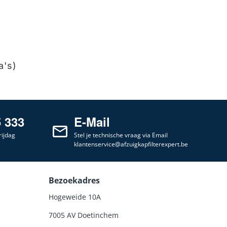
a's)
5 333
E-Mail
ijdag
Stel je technische vraag via Email
klantenservice@afzuigkapfilterexpert.be
Bezoekadres
Hogeweide 10A
7005 AV Doetinchem