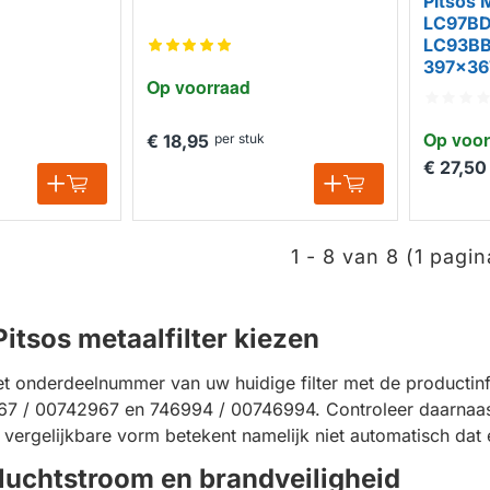
Pitsos M
LC97BD
LC93BB
397x36
Op voorraad
Op voor
€ 18,95
per stuk
€ 27,50
1 - 8 van 8 (1 pagin
Pitsos metaalfilter kiezen
het onderdeelnummer van uw huidige filter met de productinf
967 / 00742967 en 746994 / 00746994. Controleer daarnaast
 vergelijkbare vorm betekent namelijk niet automatisch dat e
 luchtstroom en brandveiligheid