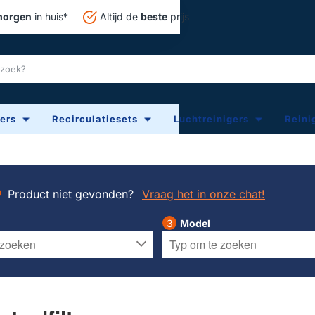
orgen
in huis*
Altijd de
beste
prijs
ters
Recirculatiesets
Luchtreinigers
Reini
Product niet gevonden?
Vraag het in onze chat!
Model