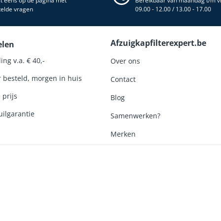
st eens op de pagina met
Bereikbaar van maandag t/m vr
telde vragen
09.00 - 12.00 / 13.00 - 17.00
Afzuigkapfilterexpert.be
elen
ing v.a. € 40,-
Over ons
r besteld, morgen in huis
Contact
 prijs
Blog
ilgarantie
Samenwerken?
Merken