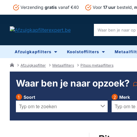
Verzending
gratis
vanaf €40
Voor
17 uur
besteld,
m
Waar
ben
je
Afzuigkapfilters
Koolstoffilters
Metaalfil
naar
op
zoek?
Afzuigkapfilter
Metaalfilters
Pitsos metaalfilters
home
Waar ben je naar opzoek?
Soort
Merk