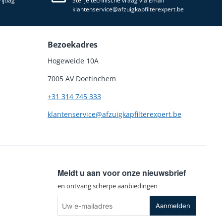
ijdag
Stel je technische vraag via Email
klantenservice@afzuigkapfilterexpert.be
Bezoekadres
Hogeweide 10A
7005 AV Doetinchem
+31 314 745 333
klantenservice@afzuigkapfilterexpert.be
Meldt u aan voor onze nieuwsbrief
en ontvang scherpe aanbiedingen
Uw
Aanmelden
e-
mailadres