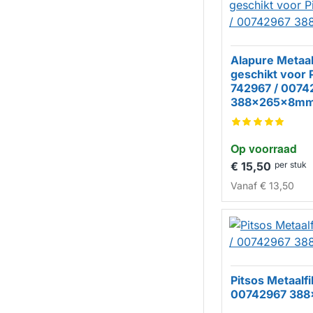
Alapure Metaalf
geschikt voor 
HUISMERK
742967 / 0074
388x265x8m
Op voorraad
€ 15,50
per stuk
Vanaf
€ 13,50
Pitsos Metaalfi
00742967 38