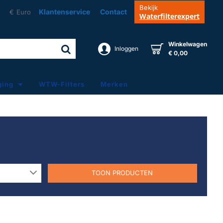
Bekijk
Klantenservice
Contact
€
Euro
Waterfilterexpert
Winkelwagen
Inloggen
€ 0,00
ging
WTW-Filters
Merken
TOON PRODUCTEN