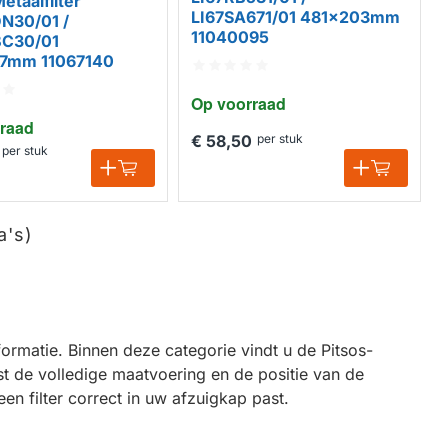
etaalfilter
LI67SA671/01 481x203mm
N30/01 /
11040095
C30/01
7mm 11067140
Op voorraad
raad
€ 58,50
per stuk
per stuk
a's)
ormatie. Binnen deze categorie vindt u de Pitsos-
 de volledige maatvoering en de positie van de
en filter correct in uw afzuigkap past.