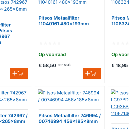
Pitsos Metaalfilter
Pitsos M
11040161 480x193mm
110632
ilter
Pitsos
2967
m
Op voorraad
Op voor
€ 58,50
per stuk
€ 18,95
lter 742967 /
Pitsos Metaalfilter 746994 /
8x265x8mm
00746994 456x185x8mm