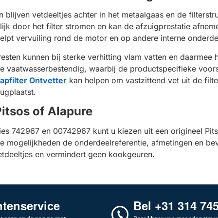
n blijven vetdeeltjes achter in het metaalgaas en de filters
jk door het filter stromen en kan de afzuigprestatie afne
elpt vervuiling rond de motor en op andere interne onderde
sten kunnen bij sterke verhitting vlam vatten en daarmee he
e vaatwasserbestendig, waarbij de productspecifieke voorsc
apfilter Ontvetter
kan helpen om vastzittend vet uit de filte
ugplaatst.
Pitsos of Alapure
ies 742967 en 00742967 kunt u kiezen uit een origineel Pits
ide mogelijkheden de onderdeelreferentie, afmetingen en bev
tdeeltjes en vermindert geen kookgeuren.
ntenservice
Bel +31 314 74