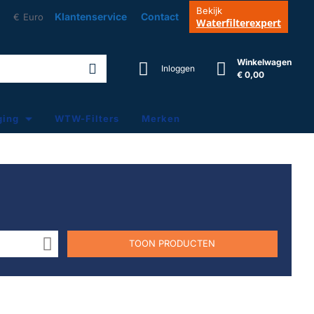
Bekijk
Klantenservice
Contact
€
Euro
Waterfilterexpert
Winkelwagen
Inloggen
€ 0,00
ging
WTW-Filters
Merken
TOON PRODUCTEN