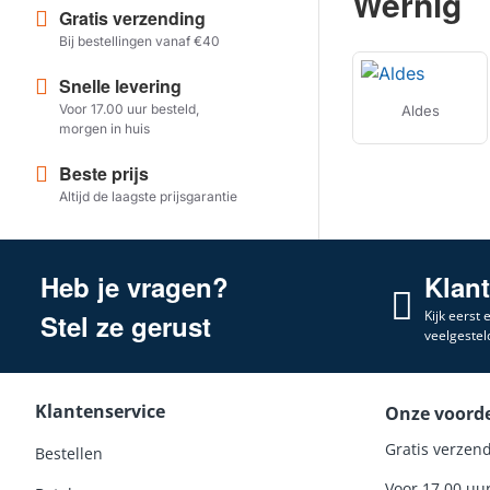
Wernig
Gratis verzending
Bij bestellingen vanaf €40
Snelle levering
Voor 17.00 uur besteld,
Aldes
morgen in huis
Beste prijs
Altijd de laagste prijsgarantie
Heb je vragen?
Klan
Kijk eerst
Stel ze gerust
veelgestel
Klantenservice
Onze voord
Gratis verzend
Bestellen
Voor 17.00 uu