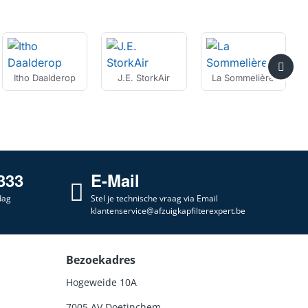
Itho Daalderop
J.E. StorkAir
La Sommelière
333
E-Mail
dag
Stel je technische vraag via Email
klantenservice@afzuigkapfilterexpert.be
Bezoekadres
Hogeweide 10A
7005 AV Doetinchem