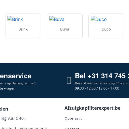
Brink
Buva
Duco
tenservice
Bel +31 314 745 
 eens op de pagina met
Bereikbaar van maandag t/m vrij
de vragen
09.00 - 12.00 / 13.00 - 17.00
Afzuigkapfilterexpert.be
elen
ing v.a. € 40,-
Over ons
r besteld, morgen in huis