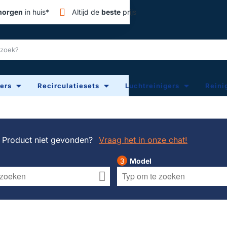
orgen
in huis*
Altijd de
beste
prijs
ters
Recirculatiesets
Luchtreinigers
Reini
Product niet gevonden?
Vraag het in onze chat!
Model