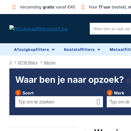
Verzending
gratis
vanaf €40
Voor
17 uur
besteld,
m
Waar
ben
je
Afzuigkapfilters
Koolstoffilters
Metaalfil
naar
op
zoek?
WTW filters
Wernig
home
Waar ben je naar opzoek?
Soort
Merk