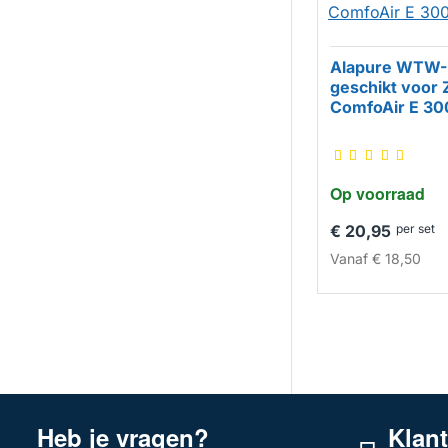
Alapure WTW-F
geschikt voor
HUISMERK
ComfoAir E 30
Op voorraad
€ 20,95
per set
Vanaf
€ 18,50
Heb je vragen?
Klan