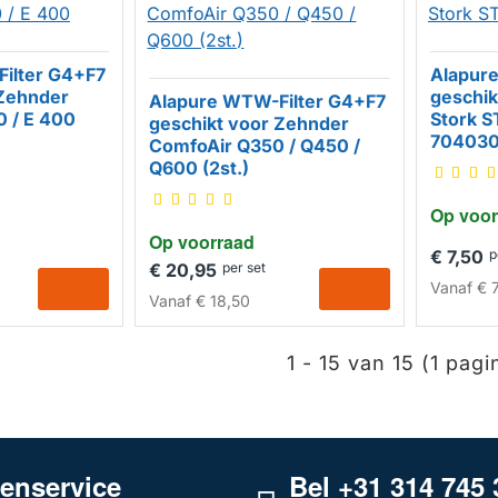
ilter G4+F7
Alapur
 Zehnder
geschik
Alapure WTW-Filter G4+F7
HUISM
0 / E 400
Stork S
geschikt voor Zehnder
704030
ComfoAir Q350 / Q450 /
HUISMERK
Q600 (2st.)
Op voor
Op voorraad
€ 7,50
p
€ 20,95
per set
Vanaf
€ 7
Vanaf
€ 18,50
1 - 15 van 15 (1 pagi
tenservice
Bel +31 314 745 