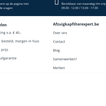
 eens op de pagina met
Bereikbaar van maandag t/m vrij
de vragen
09.00 - 12.00 / 13.00 - 17.00
Afzuigkapfilterexpert.be
elen
ing v.a. € 40,-
Over ons
r besteld, morgen in huis
Contact
 prijs
Blog
ilgarantie
Samenwerken?
Merken