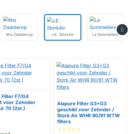
Itho Daalderop
J.E. StorkAir
La Sommelière
 Filter F7/G4
t voor Zehnder
Alapure Filter G3+G3
ERK
r 70 (2st.)
geschikt voor Zehnder /
Stork Air WHR 90/91 WTW
HUISMERK
filters