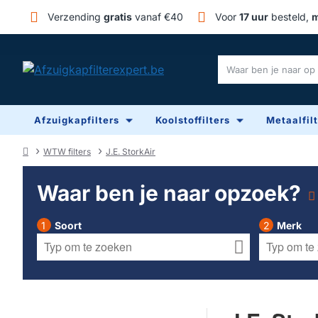
Verzending
gratis
vanaf €40
Voor
17 uur
besteld,
m
Waar
ben
je
Afzuigkapfilters
Koolstoffilters
Metaalfil
naar
op
zoek?
WTW filters
J.E. StorkAir
home
Waar ben je naar opzoek?
Soort
Merk