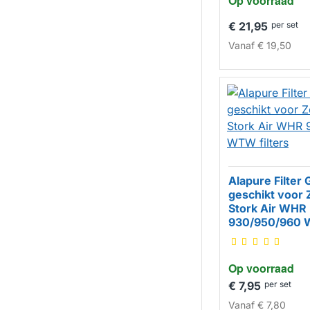
Op voorraad
€ 21,95
per set
Vanaf
€ 19,50
Alapure Filter
geschikt voor 
Stork Air WHR
HUISMERK
930/950/960 W
Op voorraad
€ 7,95
per set
Vanaf
€ 7,80