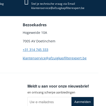
dag
Stel je technische vraag via Email
klantenservice@afzuigkapfilterexpert.be
Bezoekadres
Hogeweide 10A
7005 AV Doetinchem
+31 314 745 333
klantenservice@afzuigkapfilterexpert.be
Meldt u aan voor onze nieuwsbrief
en ontvang scherpe aanbiedingen
Uw
Aanmelden
e-