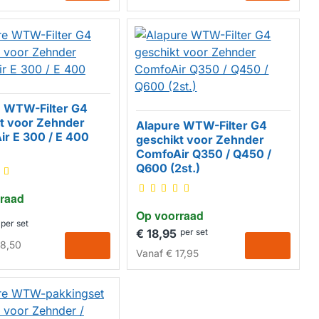
e WTW-Filter G4
t voor Zehnder
Alapure WTW-Filter G4
ERK
r E 300 / E 400
geschikt voor Zehnder
ComfoAir Q350 / Q450 /
HUISMERK
Q600 (2st.)
raad
Op voorraad
per set
€ 18,95
per set
8,50
Vanaf
€ 17,95