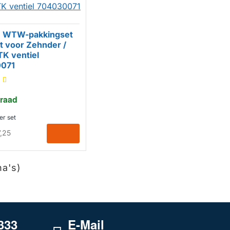
e WTW-pakkingset
t voor Zehnder /
ERK
TK ventiel
071
raad
er set
,25
na's)
333
E-Mail