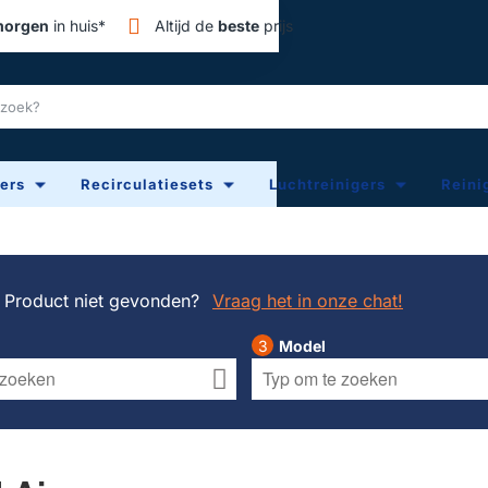
orgen
in huis*
Altijd de
beste
prijs
ters
Recirculatiesets
Luchtreinigers
Reini
Product niet gevonden?
Vraag het in onze chat!
Model