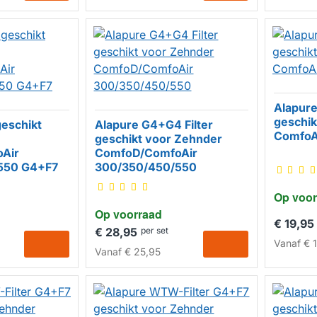
Alapur
geschik
geschikt
Alapure G4+G4 Filter
HUISM
ComfoAi
geschikt voor Zehnder
Air
ComfoD/ComfoAir
HUISMERK
550 G4+F7
300/350/450/550
Op voor
Op voorraad
€ 19,95
€ 28,95
per set
Vanaf
€ 1
Vanaf
€ 25,95