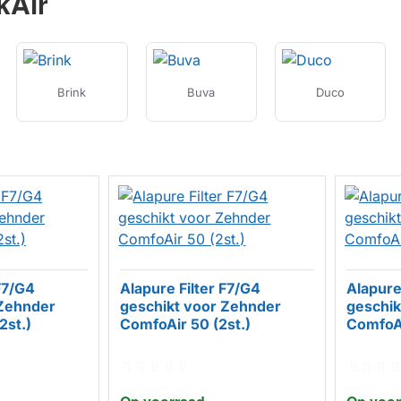
kAir
Brink
Buva
Duco
F7/G4
Alapure Filter F7/G4
Alapure
 Zehnder
geschikt voor Zehnder
geschik
HUISMERK
HUISM
2st.)
ComfoAir 50 (2st.)
ComfoAi