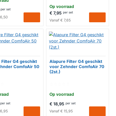
raad
Op voorraad
per set
€ 7,95
per set
6,50
Vanaf
€ 7,65
 Filter G4 geschikt
Alapure Filter G4 geschikt
ehnder ComfoAir 50
voor Zehnder ComfoAir 70
ERK
HUISMERK
(2st.)
raad
Op voorraad
per set
€ 18,95
per set
6,95
Vanaf
€ 15,95