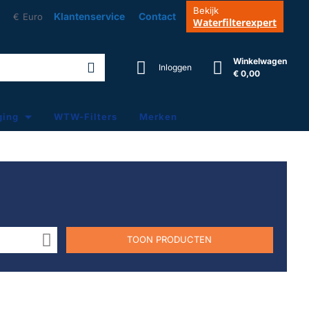
Bekijk
Klantenservice
Contact
€
Euro
Waterfilterexpert
Winkelwagen
Inloggen
€ 0,00
ging
WTW-Filters
Merken
TOON PRODUCTEN