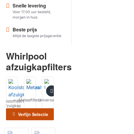
Snelle levering
Voor 17.00 uur besteld,
Herstel zoekopdracht
morgen in huis
TOON PRODUCTEN
Beste prijs
Altijd de laagste prijsgarantie
Whirlpool
afzuigkapfilters
Metaalfilters
Universeel
Recirculatiesets
Schoonmaken
Koolstoffilters
Kookplaat
Horeca
afzuigkap
Filters
Filters
Verfijn Selectie