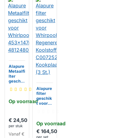
Alapure
Metaalfi
lter
geschik
t voor
Alapure
Whirlpo
filter
ol
geschik
Op voorraad
453x14
t voor
7mm
Whirpoo
481248
HUISMERK
l
058288
Regener
€ 24,50
Op voorraad
eerbaar
per stuk
Koolstof
€ 164,50
filter
Vanaf
€
per set
C00725