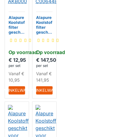
Alapure
Alapure
Koolstof
Koolstof
filter
filter
geschik
geschik
t voor
t voor
Whirlpo
Whirlpo
ol
ol
Op voorraad
Op voorraad
484000
488000
008782
644853
€ 12,95
€ 147,50
/
/
per set
per set
AKB00
C00644
HUISMERK
HUISMERK
0
853
Vanaf
€
Vanaf
€
10,95
141,95
IN WINKELWAGEN
IN WINKELWAGEN