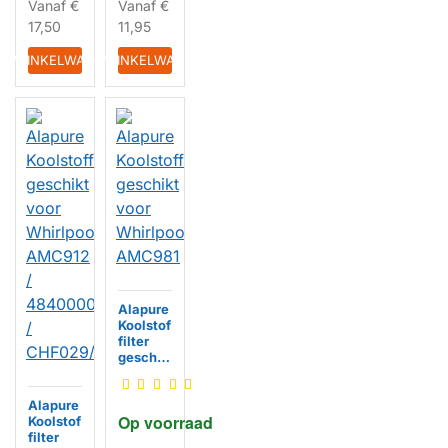
Vanaf
€
Vanaf
€
17,50
11,95
IN WINKELWAGEN
IN WINKELWAGEN
Alapure
Koolstof
filter
geschik
t voor
Whirlpo
Alapure
ol
Op voorraad
Koolstof
AMC981
HUISMERK
filter