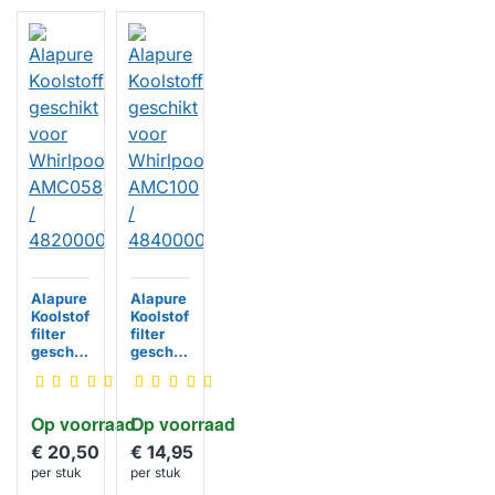
Alapure
Alapure
Koolstof
Koolstof
filter
filter
geschik
geschik
t voor
t voor
Whirlpo
Whirlpo
ol
ol
Op voorraad
Op voorraad
AMC05
AMC10
8 /
0 /
€ 20,50
€ 14,95
482000
484000
per stuk
per stuk
008330
008973
HUISMERK
HUISMERK