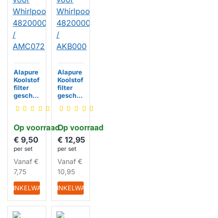
Alapure
Alapure
Koolstof
Koolstof
filter
filter
geschik
geschik
t voor
t voor
Whirlpo
Whirlpo
ol
ol
Op voorraad
Op voorraad
482000
482000
009691
009756
€ 9,50
€ 12,95
/
/
per set
per set
AMC07
AKB00
HUISMERK
HUISMERK
2
0
Vanaf
€
Vanaf
€
7,75
10,95
IN WINKELWAGEN
IN WINKELWAGEN