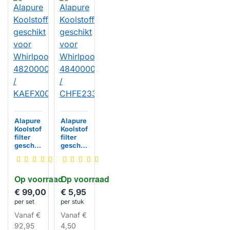
Alapure
Alapure
Koolstof
Koolstof
filter
filter
geschik
geschik
t voor
t voor
Whirlpo
Whirlpo
ol
ol
Op voorraad
Op voorraad
482000
484000
091081 /
008636
€ 99,00
€ 5,95
KAEFX0
/
per set
per stuk
0000
CHFE23
HUISMERK
HUISMERK
3/2
Vanaf
€
Vanaf
€
92,95
4,50