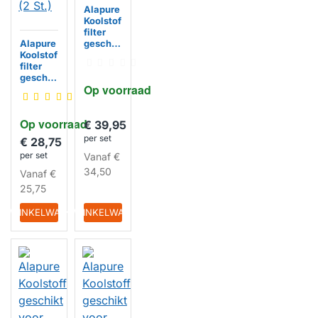
Alapure
Koolstof
filter
Alapure
geschik
Koolstof
t voor
filter
Whirlpo
geschik
ol
Op voorraad
t voor
482000
Whirlpo
005727
ol
(2 St.)
HUISMERK
Op voorraad
481249
€ 39,95
038017
per set
€ 28,75
/
per set
Vanaf
€
484000
008786
34,50
Vanaf
€
(2 St.)
HUISMERK
25,75
IN WINKELWAGEN
IN WINKELWAGEN