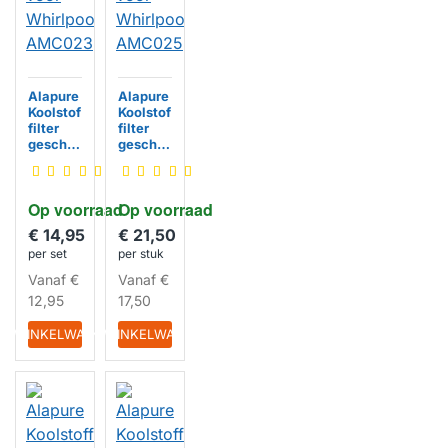
Alapure
Alapure
Koolstof
Koolstof
filter
filter
geschik
geschik
t voor
t voor
Whirlpo
Whirlpo
ol
ol
Op voorraad
Op voorraad
AMC02
AMC02
HUISMERK
HUISMERK
3
5
€ 14,95
€ 21,50
per set
per stuk
Vanaf
€
Vanaf
€
12,95
17,50
IN WINKELWAGEN
IN WINKELWAGEN