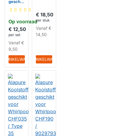
geschik
t voor
Whirlpo
€ 18,50
ol
Op voorraad
per stuk
AMC912
/
Vanaf
€
€ 12,50
484000
14,50
per set
008572
/
Vanaf
€
CHF029
9,50
/1
HUISMERK
IN WINKELWAGEN
IN WINKELWAGEN