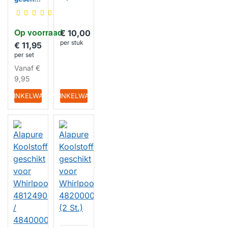
038014
t voor
Whirlpo
ol
Op voorraad
481248
€ 10,00
048198
per stuk
€ 11,95
/
per set
C00405
218 (2
Vanaf
€
St.)
HUISMERK
9,95
IN WINKELWAGEN
IN WINKELWAGEN