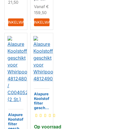
21,50
240
Vanaf
€
Kookpla
159,50
at (3
HUISMERK
St.)
IN WINKELWAGEN
IN WINKELWAGEN
Alapure
Koolstof
filter
geschik
t voor
Alapure
Whirlpo
Koolstof
ol
filter
Op voorraad
481249
geschik
HUISMERK