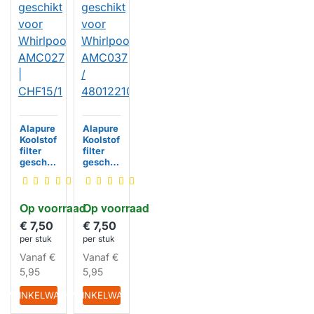
Alapure
Alapure
Koolstof
Koolstof
filter
filter
geschik
geschik
t voor
t voor
Whirlpo
Whirlpo
ol
ol
Op voorraad
Op voorraad
AMC02
AMC03
7 |
7 /
€ 7,50
€ 7,50
CHF15/1
4801221
per stuk
per stuk
01262
HUISMERK
HUISMERK
Vanaf
€
Vanaf
€
5,95
5,95
IN WINKELWAGEN
IN WINKELWAGEN