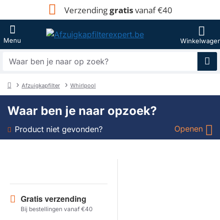
Verzending
gratis
vanaf €40
Waar
ben
je
Afzuigkapfilter
Whirlpool
naar
home
op
Waar ben je naar opzoek?
zoek?
Openen
Product niet gevonden?
Soort
Merk
Gratis verzending
Model
Bij bestellingen vanaf €40