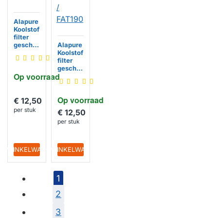
Alapure
Koolstof
filter
geschik
Alapure
t voor
Koolstof
Whirlpo
filter
ol
geschik
Op voorraad
CHF035
t voor
/ Type
Whirlpo
35
ol
Op voorraad
CHF190
€ 12,50
HUISMERK
/
per stuk
€ 12,50
902979
per stuk
3644 /
FAT190
IN WINKELWAGEN
IN WINKELWAGEN
HUISMERK
1
2
3