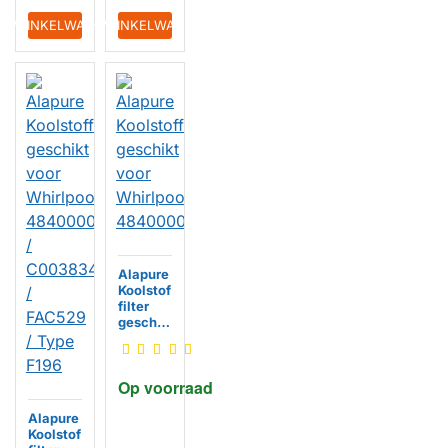
IN WINKELWAGEN
IN WINKELWAGEN
Alapure
Koolstof
filter
geschik
t voor
Whirlpo
ol
Op voorraad
484000
HUISMERK
008693
Alapure
Koolstof