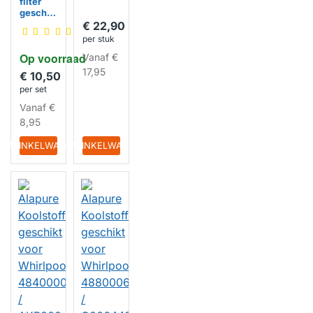
filter
geschik
t voor
€ 22,90
Whirlpo
per stuk
ol
Op voorraad
Vanaf
€
484000
008674
17,95
€ 10,50
/
per set
C00383
473 /
Vanaf
€
FAC529
8,95
/ Type
F196
IN WINKELWAGEN
IN WINKELWAGEN
HUISMERK