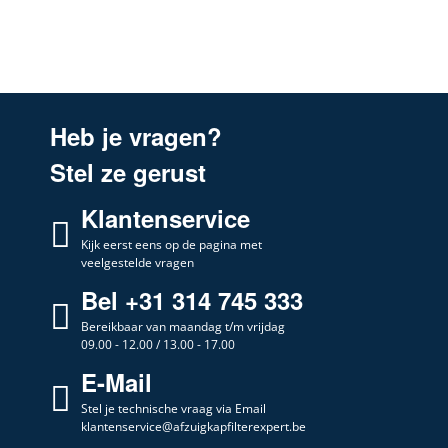
Airforce
CCF53D6004
Airforce
CCFINC2003
Airforce
CCFINSIDE12001
Airforce
CHINOOK 5881452 F66 90
Heb je vragen?
Airforce
CINGOLI
Stel ze gerust
Airforce
COLLA NEW 881439
Klantenservice
Airforce
COLLA NEW 881449
Airforce
Kijk eerst eens op de pagina met
EG 8811 4013 F53 90 X SL
veelgestelde vragen
Airforce
EG8354 F39 ELE 60
Bel +31 314 745 333
Airforce
EG8364 F39 ELE 90
Bereikbaar van maandag t/m vrijdag
09.00 - 12.00 / 13.00 - 17.00
Airforce
EG8801 F53 DIAMANTE
E-Mail
Airforce
EG8811 F53 90 DIAMANTE
Stel je technische vraag via Email
Airforce
EG8816 F30 60 S4
klantenservice@afzuigkapfilterexpert.be
Airforce
EG8817 F30 90 S4