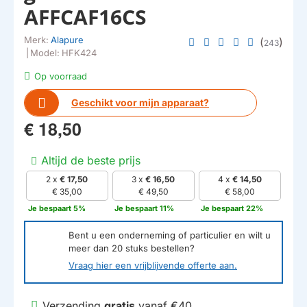
AFFCAF16CS
Merk:
Alapure
(
)
243
|
Model:
HFK424
Op voorraad
Geschikt voor mijn apparaat?
€ 18,50
Altijd de beste prijs
2 x
€ 17,50
3 x
€ 16,50
4 x
€ 14,50
€ 35,00
€ 49,50
€ 58,00
Je bespaart 5%
Je bespaart 11%
Je bespaart 22%
Bent u een onderneming of particulier en wilt u
meer dan
20
stuks bestellen?
Vraag hier een vrijblijvende offerte aan.
Verzending
gratis
vanaf €40