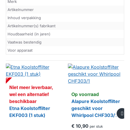
Merk
Artikelnummer
Inhoud verpakking
Artikelnummer(s) fabrikant
Houdbaarheid (in jaren)
Vaatwas bestendig
Voor apparaat
NI
E
T
M
E
E
R
L
E
V
E
R
B
A
A
R
,
E
L
E
E
N
A
L
T
E
R
N
A
TI
E
F
B
E
S
C
HI
K
B
A
A
W
R
Niet meer leverbaar,
wel een alternatief
Op voorraad
beschikbaar
Alapure Koolstoffilter
Etna Koolstoffilter
geschikt voor
EKF003 (1 stuk)
Whirlpool CHF303/1
€ 10,90
per stuk