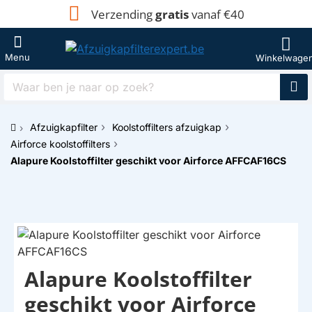
Verzending
gratis
vanaf €40
Waar
ben
je
Afzuigkapfilter
Koolstoffilters afzuigkap
naar
h
op
Airforce koolstoffilters
o
zoek?
Alapure Koolstoffilter geschikt voor Airforce AFFCAF16CS
m
e
Alapure Koolstoffilter
HUISMERK
geschikt voor Airforce