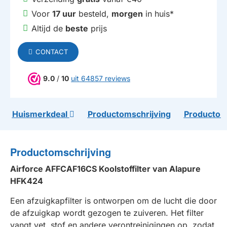
Voor
17 uur
besteld,
morgen
in huis*
Altijd de
beste
prijs
CONTACT
9.0
/
10
uit 64857 reviews
Huismerkdeal
Productomschrijving
Productom
Productomschrijving
Airforce AFFCAF16CS Koolstoffilter van Alapure
HFK424
Een afzuigkapfilter is ontworpen om de lucht die door
de afzuigkap wordt gezogen te zuiveren. Het filter
vangt vet, stof en andere verontreinigingen op, zodat