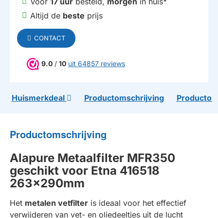
Voor
17 uur
besteld,
morgen
in huis*
Altijd de
beste
prijs
CONTACT
9.0
/
10
uit 64857 reviews
Huismerkdeal
Productomschrijving
Productom
Productomschrijving
Alapure Metaalfilter MFR350
geschikt voor Etna 416518
263x290mm
Het
metalen vetfilter
is ideaal voor het effectief
verwijderen van vet- en oliedeeltjes uit de lucht