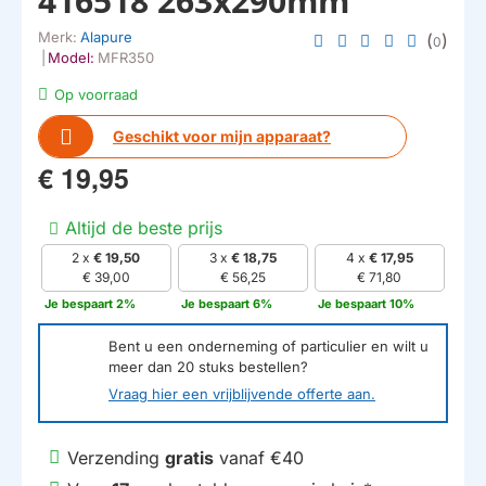
416518 263x290mm
Merk:
Alapure
(
)
0
|
Model:
MFR350
Op voorraad
Geschikt voor mijn apparaat?
€ 19,95
Altijd de beste prijs
2 x
€ 19,50
3 x
€ 18,75
4 x
€ 17,95
€ 39,00
€ 56,25
€ 71,80
Je bespaart 2%
Je bespaart 6%
Je bespaart 10%
Bent u een onderneming of particulier en wilt u
meer dan
20
stuks bestellen?
Vraag hier een vrijblijvende offerte aan.
Verzending
gratis
vanaf €40