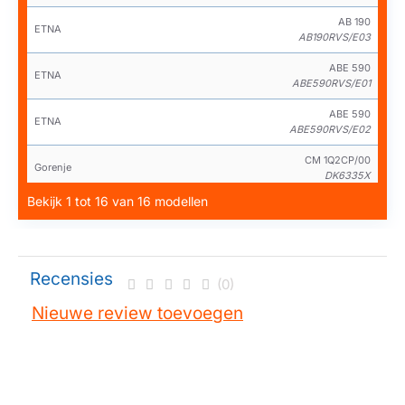
AB 190
ETNA
AB190RVS/E03
ABE 590
ETNA
ABE590RVS/E01
ABE 590
ETNA
ABE590RVS/E02
CM 1Q2CP/00
Gorenje
DK6335X
Bekijk 1 tot 16 van 16 modellen
DK6330X
Gorenje
DK6330X
DK8450E
Gorenje
DK8450E
Recensies
(0)
DK9330X
Gorenje
Nieuwe review toevoegen
DK9330X
DK9335X
Gorenje
DK9335X
DK6135SR
Körting