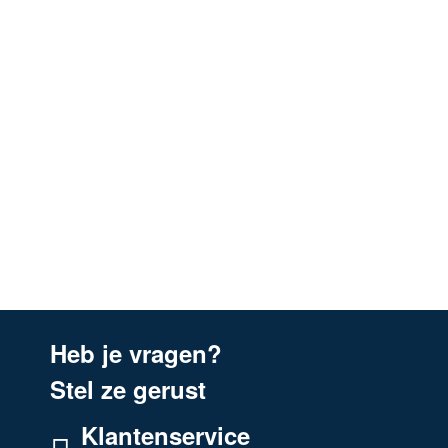
DK6135SR
DK9135SR
Körting
DK9135SR
Heb je vragen?
Stel ze gerust
Klantenservice