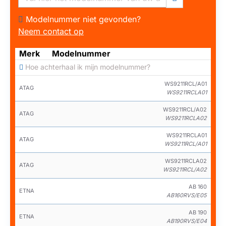
Modelnummer niet gevonden?
Neem contact op
Merk
Modelnummer
Hoe achterhaal ik mijn modelnummer?
WS9211RCL/A01
ATAG
WS9211RCLA01
WS9211RCL/A02
ATAG
WS9211RCLA02
WS9211RCLA01
ATAG
WS9211RCL/A01
WS9211RCLA02
ATAG
WS9211RCL/A02
AB 160
ETNA
AB160RVS/E05
AB 190
ETNA
AB190RVS/E04