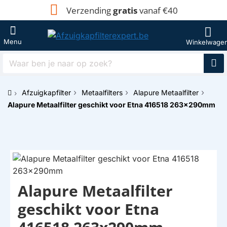
Verzending
gratis
vanaf €40
Waar
ben
je
Afzuigkapfilter
Metaalfilters
Alapure Metaalfilter
naar
h
op
Alapure Metaalfilter geschikt voor Etna 416518 263x290mm
o
zoek?
m
e
Alapure Metaalfilter
HUISMERK
geschikt voor Etna