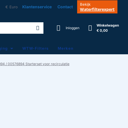
Bekijk
Klantenservice
Contact
€
Euro
Waterfilterexpert
Winkelwagen
Inloggen
€ 0,00
ging
WTW-Filters
Merken
894 / 00576894 Starterset voor recirculatie