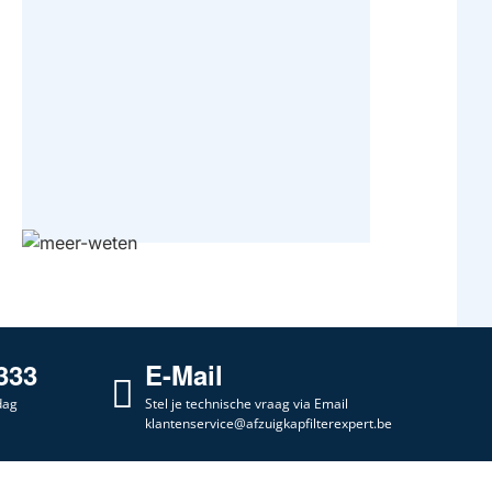
333
E-Mail
dag
Stel je technische vraag via Email
klantenservice@afzuigkapfilterexpert.be