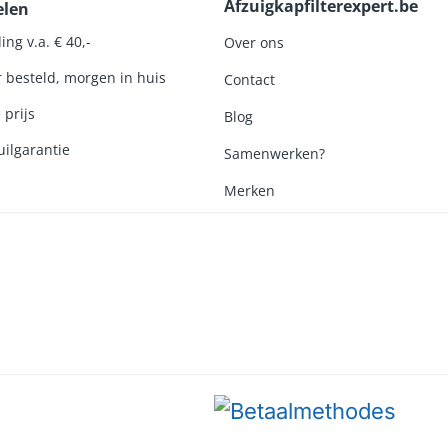
Afzuigkapfilterexpert.be
elen
ing v.a. € 40,-
Over ons
r besteld, morgen in huis
Contact
 prijs
Blog
ilgarantie
Samenwerken?
Merken