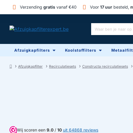
Verzending
gratis
vanaf €40
Voor
17 uur
besteld,
m
Waar
ben
je
Afzuigkapfilters
Koolstoffilters
Metaalfil
naar
op
zoek?
Afzuigkapfilter
Recirculatiesets
Constructa recirculatiesets
home
Wij scoren een
9.0
/
10
uit 64868 reviews