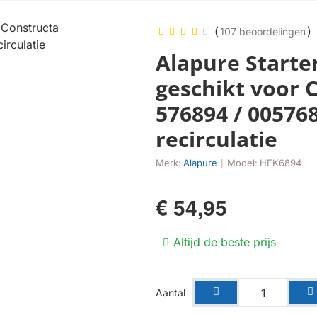
(
)
107 beoordelingen
Alapure Starter
geschikt voor 
576894 / 00576
recirculatie
Merk:
Alapure
Model:
HFK6894
|
€ 54,95
Altijd de beste prijs
Aantal