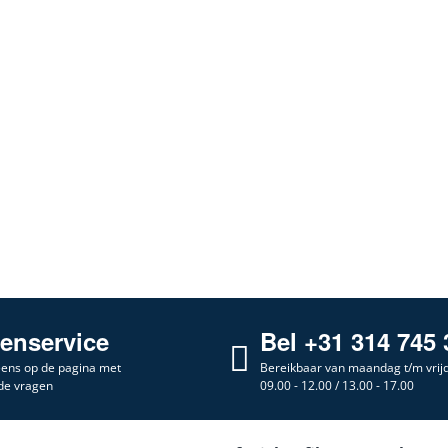
tenservice
Bel +31 314 745 
 eens op de pagina met
Bereikbaar van maandag t/m vrij
de vragen
09.00 - 12.00 / 13.00 - 17.00