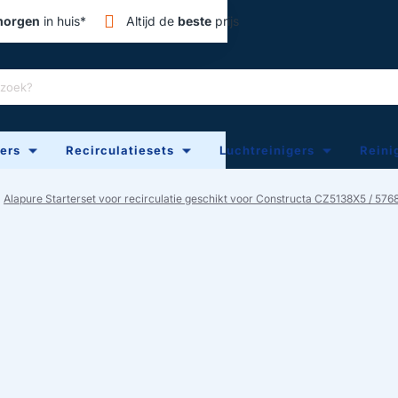
orgen
in huis*
Altijd de
beste
prijs
ters
Recirculatiesets
Luchtreinigers
Reini
Alapure Starterset voor recirculatie geschikt voor Constructa CZ5138X5 / 576