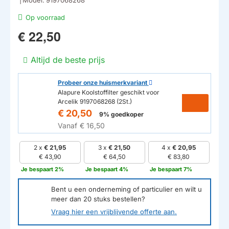
Op voorraad
€ 22,50
Altijd de beste prijs
Probeer onze huismerkvariant
Alapure Koolstoffilter geschikt voor
Arcelik 9197068268 (2St.)
€ 20,50
9% goedkoper
Vanaf
€ 16,50
2 x
€ 21,95
3 x
€ 21,50
4 x
€ 20,95
€ 43,90
€ 64,50
€ 83,80
Je bespaart 2%
Je bespaart 4%
Je bespaart 7%
Bent u een onderneming of particulier en wilt u
meer dan
20
stuks bestellen?
Vraag hier een vrijblijvende offerte aan.