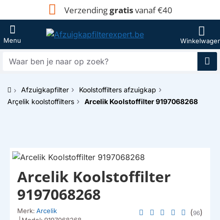
Verzending
gratis
vanaf €40
Waar
ben
je
Afzuigkapfilter
Koolstoffilters afzuigkap
naar
h
op
Arçelik koolstoffilters
Arcelik Koolstoffilter 9197068268
o
zoek?
m
e
Arcelik Koolstoffilter
9197068268
Merk:
Arcelik
(
)
96
|
Model:
9197068268