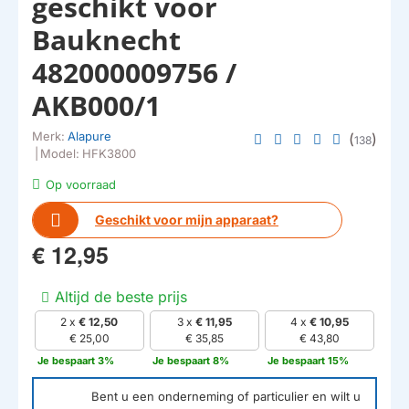
geschikt voor
Bauknecht
482000009756 /
AKB000/1
Merk:
Alapure
(
)
138
|
Model:
HFK3800
Op voorraad
Geschikt voor mijn apparaat?
€ 12,95
Altijd de beste prijs
2 x
€ 12,50
3 x
€ 11,95
4 x
€ 10,95
€ 25,00
€ 35,85
€ 43,80
Je bespaart 3%
Je bespaart 8%
Je bespaart 15%
Bent u een onderneming of particulier en wilt u