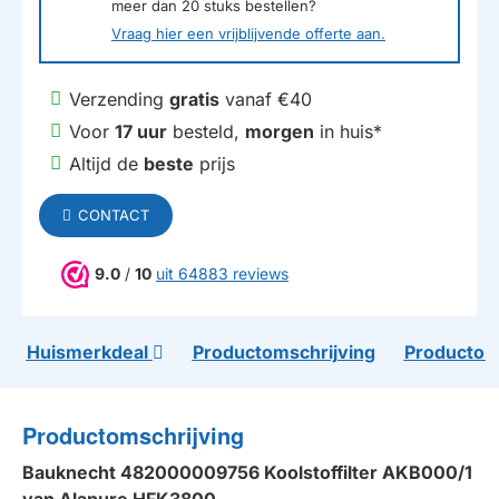
meer dan
20
stuks bestellen?
Vraag hier een vrijblijvende offerte aan.
Verzending
gratis
vanaf €40
Voor
17 uur
besteld,
morgen
in huis*
Altijd de
beste
prijs
CONTACT
9.0
/
10
uit 64883 reviews
Huismerkdeal
Productomschrijving
Productom
Productomschrijving
Bauknecht 482000009756 Koolstoffilter AKB000/1
van Alapure HFK3800