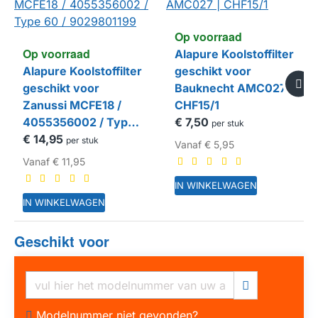
Op voorraad
Op voorraad
Alapure Koolstoffilter
Alapure Koolstoffilter
geschikt voor
geschikt voor
Bauknecht AMC027 |
Zanussi MCFE18 /
CHF15/1
4055356002 / Type
€ 7,50
per stuk
60 / 9029801199
€ 14,95
per stuk
Vanaf
€ 5,95
Vanaf
€ 11,95
IN WINKELWAGEN
IN WINKELWAGEN
Geschikt voor
HUISMERK
HUISMERK
Modelnummer niet gevonden?