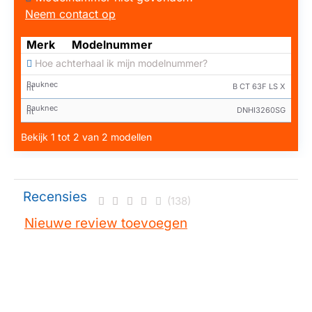
Neem contact op
Merk
Modelnummer
Hoe achterhaal ik mijn modelnummer?
Bauknec
B CT 63F LS X
ht
Bauknec
DNHI3260SG
ht
Bekijk 1 tot 2 van 2 modellen
Recensies
(138)
Nieuwe review toevoegen