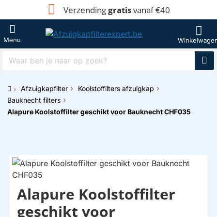
Verzending
gratis
vanaf €40
Waar
ben
je
Afzuigkapfilter
Koolstoffilters afzuigkap
naar
h
op
Bauknecht filters
o
zoek?
Alapure Koolstoffilter geschikt voor Bauknecht CHF035
m
e
Alapure Koolstoffilter
HUISMERK
geschikt voor