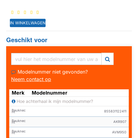
IN WINKELWAGEN
Geschikt voor
Modelnummer niet gevonden?
Neem contact op
Merk
Modelnummer
Hoe achterhaal ik mijn modelnummer?
Bauknec
855831122411
ht
Bauknec
AKR907
ht
Bauknec
AVM950
ht