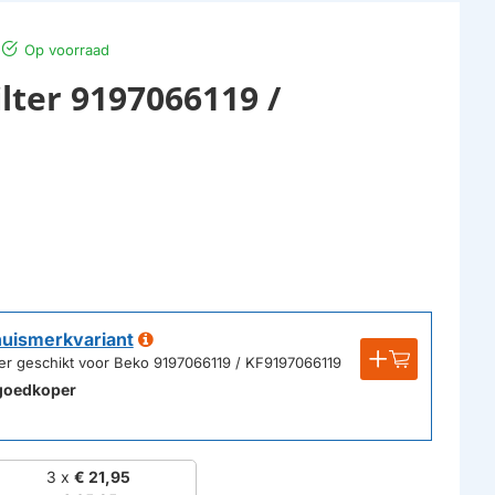
Op voorraad
lter 9197066119 /
huismerkvariant
lter geschikt voor Beko 9197066119 / KF9197066119
goedkoper
3 x
€ 21,95