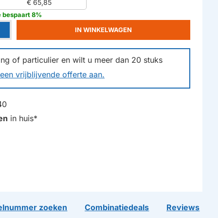
€ 65,85
e bespaart 8%
IN WINKELWAGEN
g of particulier en wilt u meer dan
20
stuks
een vrijblijvende offerte aan.
40
en
in huis*
lnummer zoeken
Combinatiedeals
Reviews