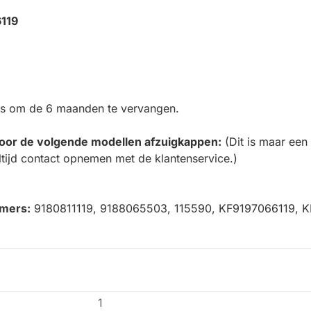
6119
rs om de 6 maanden te vervangen.
t voor de volgende modellen afzuigkappen:
(Dit is maar een
altijd contact opnemen met de klantenservice.)
mmers:
9180811119, 9188065503, 115590, KF9197066119, 
1