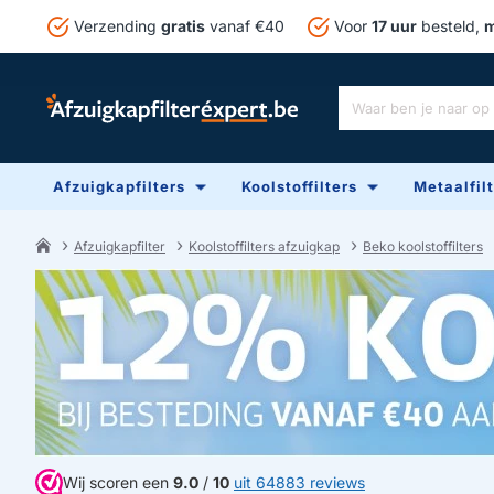
Verzending
gratis
vanaf €40
Voor
17 uur
besteld,
m
Waar
ben
je
Afzuigkapfilters
Koolstoffilters
Metaalfil
naar
op
zoek?
Afzuigkapfilter
Koolstoffilters afzuigkap
Beko koolstoffilters
home
Wij scoren een
9.0
/
10
uit 64883 reviews