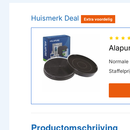
Huismerk Deal
Extra voordelig
Alapu
Normale p
Staffelpri
Productomschrijving