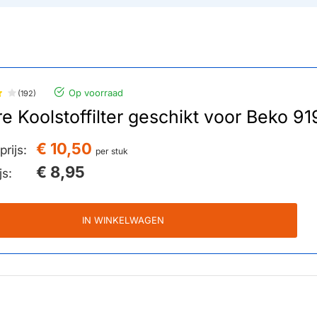
Op voorraad
(192)
re Koolstoffilter geschikt voor Beko 
€ 10,50
rijs:
per stuk
€ 8,95
js:
IN WINKELWAGEN