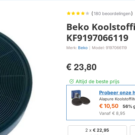
(
)
180 beoordelingen
Beko Koolstoffi
KF9197066119
Merk:
Beko
Model:
9197066119
|
€ 23,80
Altijd de beste prijs
Probeer onze 
Alapure Koolstoffi
€ 10,50
56% 
Vanaf
€ 8,95
2 x
€ 22,95