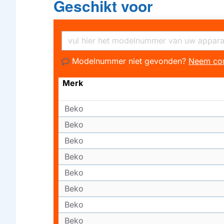
Geschikt voor
Modelnummer niet gevonden?
Neem con
Merk
Beko
Beko
Beko
Beko
Beko
Beko
Beko
Beko