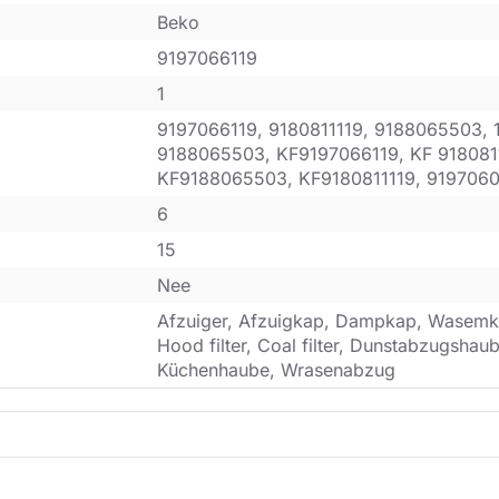
Beko
9197066119
1
9197066119, 9180811119, 9188065503, 
9188065503, KF9197066119, KF 918081
KF9188065503, KF9180811119, 919706
6
15
Nee
Afzuiger, Afzuigkap, Dampkap, Wasemk
Hood filter, Coal filter, Dunstabzugsha
Küchenhaube, Wrasenabzug