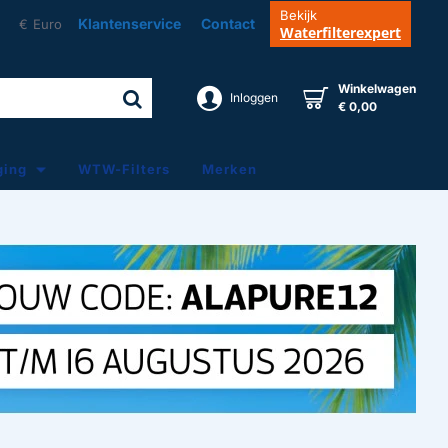
Bekijk
Klantenservice
Contact
€
Euro
Waterfilterexpert
Winkelwagen
Inloggen
€ 0,00
ging
WTW-Filters
Merken