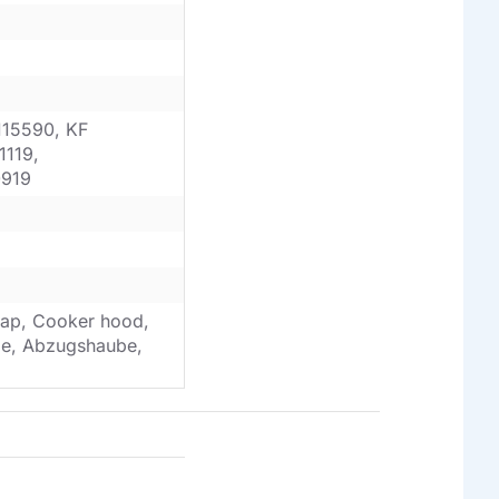
115590, KF
1119,
0919
ap, Cooker hood,
ube, Abzugshaube,