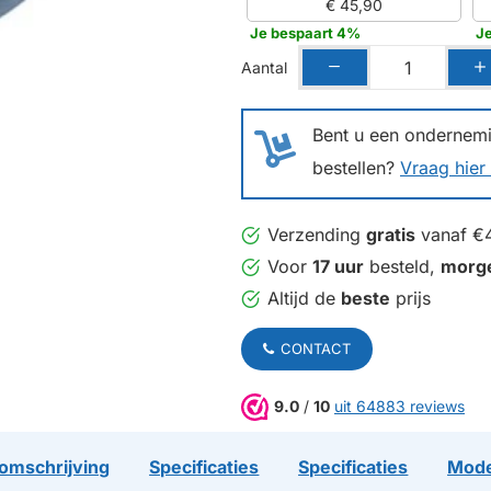
€ 45,90
Je bespaart 4%
J
Aantal
Bent u een ondernemin
bestellen?
Vraag hier 
Verzending
gratis
vanaf €
Voor
17 uur
besteld,
morg
Altijd de
beste
prijs
CONTACT
9.0
/
10
uit 64883 reviews
omschrijving
Specificaties
Specificaties
Mode