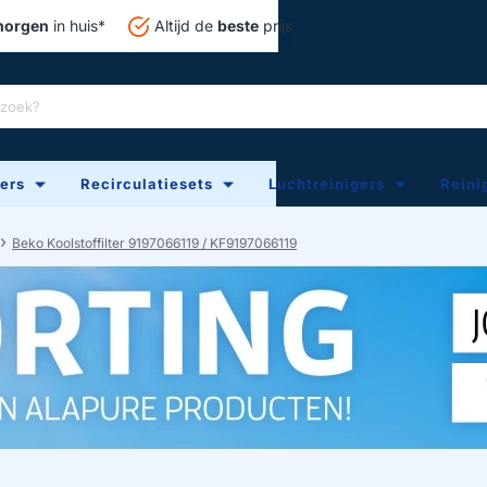
orgen
in huis*
Altijd de
beste
prijs
ters
Recirculatiesets
Luchtreinigers
Reini
Beko Koolstoffilter 9197066119 / KF9197066119