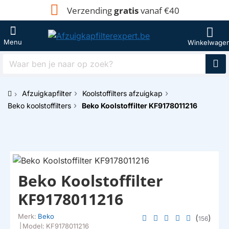
Verzending
gratis
vanaf €40
Waar
ben
je
Afzuigkapfilter
Koolstoffilters afzuigkap
naar
h
op
Beko koolstoffilters
Beko Koolstoffilter KF9178011216
o
zoek?
m
e
Beko Koolstoffilter
KF9178011216
Merk:
Beko
(
)
156
|
Model:
KF9178011216