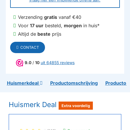
Vraag hier een vrijblijvende offerte aan.
Verzending
gratis
vanaf €40
Voor
17 uur
besteld,
morgen
in huis*
Altijd de
beste
prijs
CONTACT
9.0
/
10
uit 64855 reviews
Huismerkdeal
Productomschrijving
Productom
Huismerk Deal
Extra voordelig