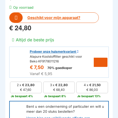
Op voorraad
Geschikt voor mijn apparaat?
€ 24,80
Altijd de beste prijs
Probeer onze huismerkvariant
Alapure Koolstoffilter geschikt voor
Beko KF9178011216
€ 7,50
70% goedkoper
Vanaf
€ 5,95
2 x
€ 23,80
3 x
€ 22,80
4 x
€ 21,50
€ 47,60
€ 68,40
€ 86,00
Je bespaart 4%
Je bespaart 8%
Je bespaart 13%
Bent u een onderneming of particulier en wilt u
meer dan
20
stuks bestellen?