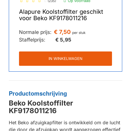
Op voorraad
(235)
Alapure Koolstoffilter geschikt
voor Beko KF9178011216
€ 7,50
Normale prijs:
per stuk
Staffelprijs:
€ 5,95
IN WINKELWAGEN
Productomschrijving
Beko Koolstoffilter
KF9178011216
Het Beko afzuigkapfilter is ontwikkeld om de lucht
die door de afzuigkap wordt aangezogen effectief