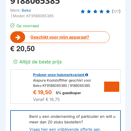
9188065385
Merk:
Beko
(
)
177
|
Model:
KF9188065385
Op voorraad
Geschikt voor mijn apparaat?
€ 20,50
Altijd de beste prijs
Probeer onze huismerkvariant
Alapure Koolstoffilter geschikt voor
Beko KF9188065385 / 9188065385
€ 19,50
5% goedkoper
Vanaf
€ 16,75
Bent u een onderneming of particulier en wilt u
meer dan
20
stuks bestellen?
Vraag hier een vrijblijvende offerte aan.