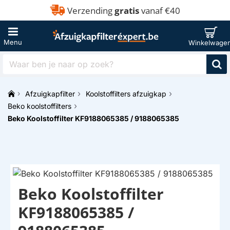
Verzending
gratis
vanaf €40
Waar
ben
je
Afzuigkapfilter
Koolstoffilters afzuigkap
naar
h
op
Beko koolstoffilters
o
zoek?
Beko Koolstoffilter KF9188065385 / 9188065385
m
e
Beko Koolstoffilter
KF9188065385 /