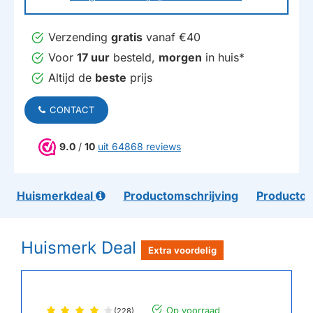
Verzending
gratis
vanaf €40
Voor
17 uur
besteld,
morgen
in huis*
Altijd de
beste
prijs
CONTACT
9.0
/
10
uit 64868 reviews
Huismerkdeal
Productomschrijving
Productom
Huismerk Deal
Extra voordelig
Op voorraad
(228)