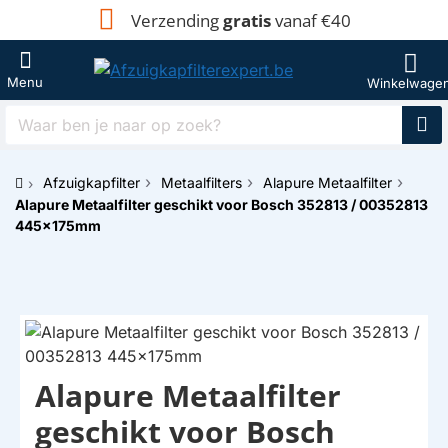
Verzending
gratis
vanaf €40
Waar
ben
je
Afzuigkapfilter
Metaalfilters
Alapure Metaalfilter
naar
h
Alapure Metaalfilter geschikt voor Bosch 352813 / 00352813
op
o
zoek?
445x175mm
m
e
Alapure Metaalfilter
HUISMERK
geschikt voor Bosch