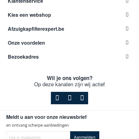
Klantenservice
3BT737N01
3BT 737 N
Kies een webshop
Balay
3BT737N05
Afzuigkapfilterexpert.be
3BT 737 N
Balay
3BT737N06
Onze voordelen
3BT 737 N
Balay
DWFBL1GEU01
Bezoekadres
3BT 737 N/ 01
Balay
3BT737N
3BT 737 N/ 05
Wil je ons volgen?
Balay
3BT737N
Op deze kanalen zijn wij actief
3BT 737 N/ 06
Balay
3BT737N
3BT 737 N/ 07
Balay
3BT737N
Meldt u aan voor onze nieuwsbrief
3BT 737 N/ 08
en ontvang scherpe aanbiedingen
Balay
3BT737N
Uw
Aanmelden
3BT 737 N/ 09