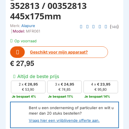
352813 / 00352813
445x175mm
Merk:
Alapure
(
)
146
|
Model:
MFR061
Op voorraad
Geschikt voor mijn apparaat?
€ 27,95
Altijd de beste prijs
2 x
€ 26,95
3 x
€ 24,95
4 x
€ 23,95
€ 53,90
€ 74,85
€ 95,80
Je bespaart 4%
Je bespaart 11%
Je bespaart 14%
Bent u een onderneming of particulier en wilt u
meer dan
20
stuks bestellen?
Vraag hier een vrijblijvende offerte aan.