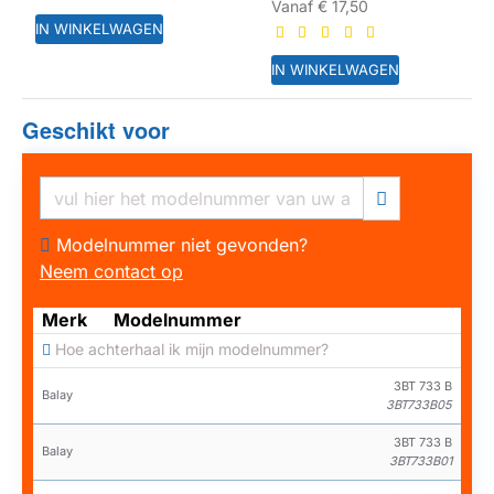
Vanaf
€ 17,50
IN WINKELWAGEN
IN WINKELWAGEN
Geschikt voor
HUISMERK
Modelnummer niet gevonden?
Neem contact op
Merk
Modelnummer
Hoe achterhaal ik mijn modelnummer?
3BT 733 B
Balay
3BT733B05
3BT 733 B
Balay
3BT733B01