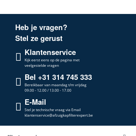
3BT 737 B/ 01
Balay
3BT737B
3BT 737 B/ 04
Heb je vragen?
Balay
3BT737B
Stel ze gerust
3BT 737 B/ 05
Balay
3BT737B
Klantenservice
3BT 737 B/ 06
Balay
Kijk eerst eens op de pagina met
3BT737B
veelgestelde vragen
3BT 737 B/ 07
Balay
Bel +31 314 745 333
3BT737B
Bereikbaar van maandag t/m vrijdag
3BT 737 B/ 08
Balay
09.00 - 12.00 / 13.00 - 17.00
3BT737B
E-Mail
3BT 737 B/ 09
Balay
3BT737B
Stel je technische vraag via Email
klantenservice@afzuigkapfilterexpert.be
3BT 737 B/ 10
Balay
3BT737B
3BT 737 N
Balay