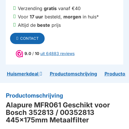
Verzending
gratis
vanaf €40
Voor
17 uur
besteld,
morgen
in huis*
Altijd de
beste
prijs
CONTACT
9.0
/
10
uit 64883 reviews
Huismerkdeal
Productomschrijving
Productom
Productomschrijving
Alapure MFR061 Geschikt voor
Bosch 352813 / 00352813
445x175mm Metaalfilter