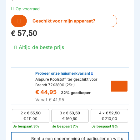
Op voorraad
Geschikt voor mijn apparaat?
€ 57,50
Altijd de beste prijs
Probeer onze huismerkvariant
Alapure Koolstoffilter geschikt voor
Brandt 72X3800 (2St.)
€ 44,95
22% goedkoper
Vanaf
€ 41,95
2 x
€ 55,50
3 x
€ 53,50
4 x
€ 52,50
€ 111,00
€ 160,50
€ 210,00
Je bespaart 3%
Je bespaart 7%
Je bespaart 9%
Bent u een onderneming of particulier en wilt u