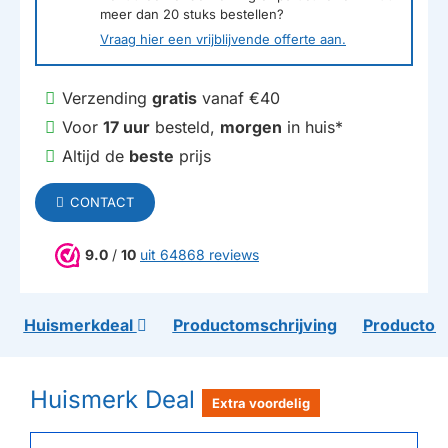
meer dan
20
stuks bestellen?
Vraag hier een vrijblijvende offerte aan.
Verzending
gratis
vanaf €40
Voor
17 uur
besteld,
morgen
in huis*
Altijd de
beste
prijs
CONTACT
9.0
/
10
uit 64868 reviews
Huismerkdeal
Productomschrijving
Productom
Huismerk Deal
Extra voordelig