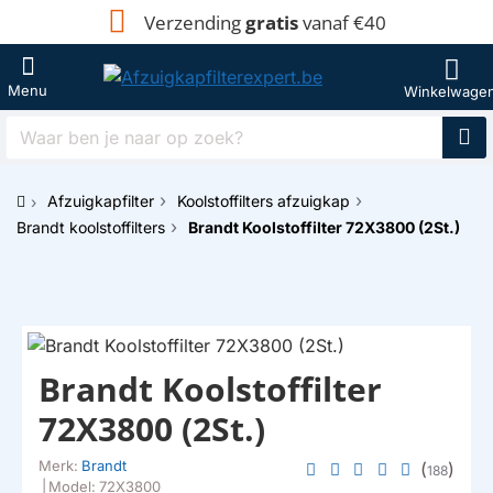
Verzending
gratis
vanaf €40
Waar
ben
je
Afzuigkapfilter
Koolstoffilters afzuigkap
naar
h
op
Brandt koolstoffilters
Brandt Koolstoffilter 72X3800 (2St.)
o
zoek?
m
e
Brandt Koolstoffilter
72X3800 (2St.)
Merk:
Brandt
(
)
188
|
Model:
72X3800