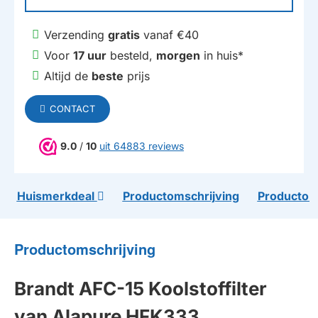
Verzending
gratis
vanaf €40
Voor
17 uur
besteld,
morgen
in huis*
Altijd de
beste
prijs
CONTACT
9.0
/
10
uit 64883 reviews
Huismerkdeal
Productomschrijving
Productom
Productomschrijving
Brandt AFC-15 Koolstoffilter
van Alapure HFK333