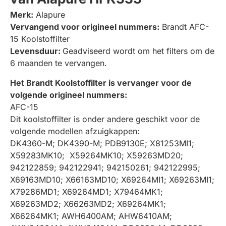
Merk:
Alapure
Vervangend voor origineel nummers:
Brandt AFC-
15 Koolstoffilter
Levensduur:
Geadviseerd wordt om het filters om de
6 maanden te vervangen.
Het Brandt Koolstoffilter is vervanger voor de
volgende origineel nummers:
AFC-15
Dit koolstoffilter is onder andere geschikt voor de
volgende modellen afzuigkappen:
DK4360-M; DK4390-M; PDB9130E; X81253MI1;
X59283MK10; X59264MK10; X59263MD20;
942122859; 942122941; 942150261; 942122995;
X69163MD10; X66163MD10; X69264MI1; X69263MI1;
X79286MD1; X69264MD1; X79464MK1;
X69263MD2; X66263MD2; X69264MK1;
X66264MK1; AWH6400AM; AHW6410AM;