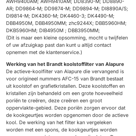
AWH9400AM; AWH9410AM; DD8390-M; DD8890-
AR; DD9864-M; DD9874-M; DD9894-M; DI8890A/S;
DI9814-M; DK4360-M; DK4460-3; DK4490-M;
DBB4950M, DBB4950MM; zhc9244X; DBB5960HM;
DKB5960HM; DIB4950M ; DBB3950MM;
(Dit is maar een kleine opsomming, mocht u twijfelen
of uw afzuigkap past dan kunt u altijd contact
opnemen met de klantenservice.)
Werking van het Brandt koolstoffilter van Alapure
De actieve-koolfilter van Alapure die vervangend is
voor origineel nummers AFC-15 van Brandt bestaat
uit koolstof en grafietkristallen. Deze koolstoffen en
kristallen zijn behandeld om een grote hoeveelheid
poriën te creëren, deze creëren een groot
oppervlakte-gebied. Deze poriën zorgen ervoor dat
de kookgeurtjes worden opgenomen door de actieve
kool. De werking van het filter kan vergeleken
worden met een spons, de kookgeurtjes worden