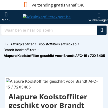
Verzending
gratis
vanaf €40
Waar
ben
je
Afzuigkapfilter
Koolstoffilters afzuigkap
naar
h
op
Brandt koolstoffilters
o
zoek?
Alapure Koolstoffilter geschikt voor Brandt AFC-15 / 72X3405
m
e
Alapure Koolstoffilter
HUISMERK
geschikt voor Brandt