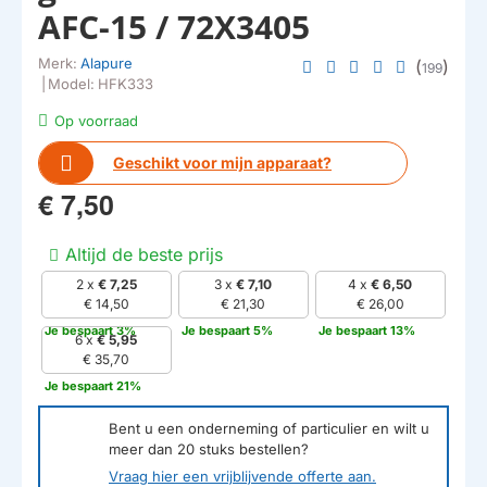
AFC-15 / 72X3405
Merk:
Alapure
(
)
199
|
Model:
HFK333
Op voorraad
Geschikt voor mijn apparaat?
€ 7,50
Altijd de beste prijs
2 x
€ 7,25
3 x
€ 7,10
4 x
€ 6,50
€ 14,50
€ 21,30
€ 26,00
Je bespaart 3%
Je bespaart 5%
Je bespaart 13%
6 x
€ 5,95
€ 35,70
Je bespaart 21%
Bent u een onderneming of particulier en wilt u
meer dan
20
stuks bestellen?
Vraag hier een vrijblijvende offerte aan.