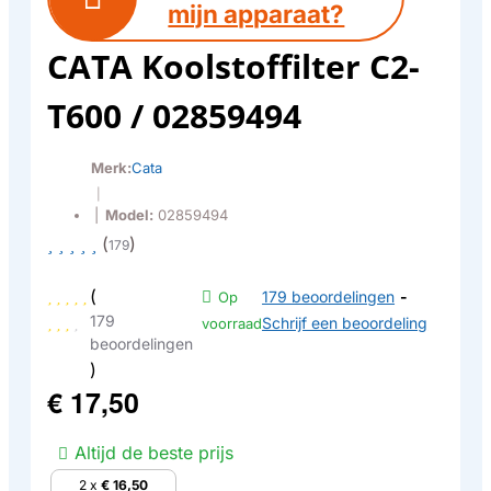
mijn apparaat?
CATA Koolstoffilter C2-
T600 / 02859494
Merk:
Cata
|
|
Model:
02859494
(
)
179
(
179 beoordelingen
-
Op
179
Schrijf een beoordeling
voorraad
beoordelingen
)
€ 17,50
Altijd de beste prijs
2 x
€ 16,50