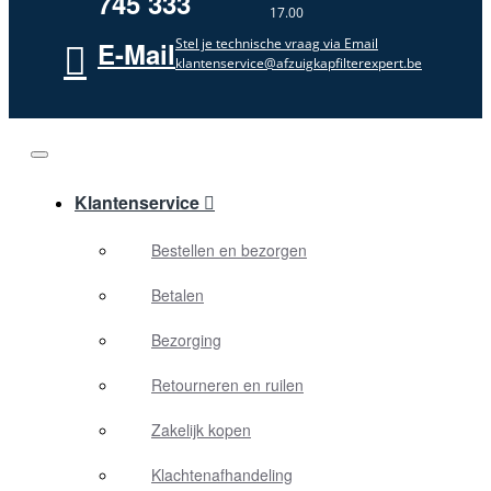
745 333
17.00
Stel je technische vraag via Email
E-Mail
klantenservice@afzuigkapfilterexpert.be
Klantenservice
Bestellen en bezorgen
Betalen
Bezorging
Retourneren en ruilen
Zakelijk kopen
Klachtenafhandeling