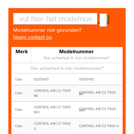
Modelnummer niet gevonden?
Neem contact op
Merk
Modelnummer
Hoe achterhaal ik mijn modelnummer?
Hoe achterhaal ik mijn modelnummer?
Cata
02013413
02013413
CONTROL AIR C2-T600
CONTROL AIR C2-T600
Cata
BK
BK
CONTROL AIR C2-T600
CONTROL AIR C2-T600
Cata
WH
WH
CONTROL AIR C2-T600
Cata
CONTROL AIR C2-T600 X
X