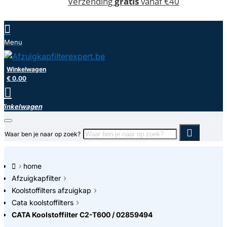
Verzending
gratis
vanaf €40
Winkelwagen
€ 0,00
Waar ben je naar op zoek?
home
Afzuigkapfilter
Koolstoffilters afzuigkap
Cata koolstoffilters
CATA Koolstoffilter C2-T600 / 02859494