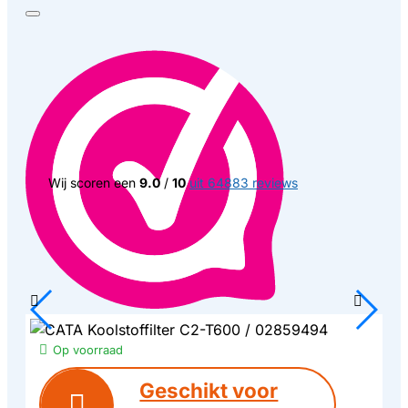
Wij scoren een
9.0
/
10
uit 64883 reviews
Op voorraad
Geschikt voor