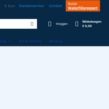
Bekijk
Klantenservice
Contact
€
Euro
Waterfilterexpert
Winkelwagen
Inloggen
€ 0,00
ging
WTW-Filters
Merken