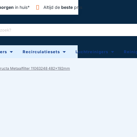
orgen
in huis*
Altijd de
beste
prijs
ters
Recirculatiesets
Luchtreinigers
Reini
ructa Metaalfilter 11063248 482x192mm