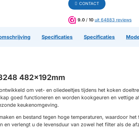
CONTACT
9.0
/
10
uit 64883 reviews
omschrijving
Specificaties
Specificaties
Mode
063248 482x192mm
ontwikkeld om vet- en oliedeeltjes tijdens het koken doeltref
uigkap goed functioneren en worden kookgeuren en vettige a
n gezonde keukenomgeving.
maken en bestand tegen hoge temperaturen, waardoor het fi
en verlengt u de levensduur van zowel het filter als de af