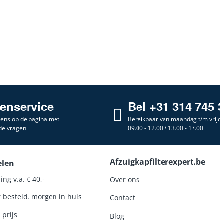
tenservice
Bel +31 314 745 
 eens op de pagina met
Bereikbaar van maandag t/m vrij
de vragen
09.00 - 12.00 / 13.00 - 17.00
Afzuigkapfilterexpert.be
elen
ing v.a. € 40,-
Over ons
r besteld, morgen in huis
Contact
 prijs
Blog