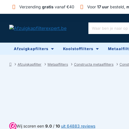
Verzending
gratis
vanaf €40
Voor
17 uur
besteld,
m
Waar
ben
je
Afzuigkapfilters
Koolstoffilters
Metaalfil
naar
op
zoek?
Afzuigkapfilter
Metaalfilters
Constructa metaalfilters
Const
home
Wij scoren een
9.0
/
10
uit 64883 reviews