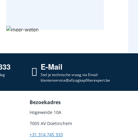
333
E-Mail
dag
Stel je technische vraag via Email
klantenservice@afzuigkapfilterexpert.be
Bezoekadres
Hogeweide 10A
7005 AV Doetinchem
+31 314 745 333