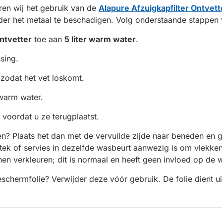
eren wij het gebruik van de
Alapure Afzuigkapfilter Ontvett
der het metaal te beschadigen. Volg onderstaande stappen v
ntvetter
toe aan
5 liter warm water
.
ssing.
zodat het vet loskomt.
dwarm water.
 voordat u ze terugplaatst.
inigen? Plaats het dan met de vervuilde zijde naar beneden e
ek of servies in dezelfde wasbeurt aanwezig is om vlekke
en verkleuren; dit is normaal en heeft geen invloed op de we
chermfolie? Verwijder deze vóór gebruik. De folie dient uit