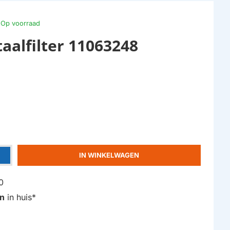
Op voorraad
aalfilter 11063248
IN WINKELWAGEN
0
n
in huis*