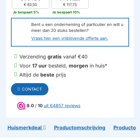
€ 83,50
€ 117,75
Je bespaart 5%
Je bespaart 10%
Bent u een onderneming of particulier en wilt u
meer dan
20
stuks bestellen?
Vraag hier een vrijblijvende offerte aan.
Verzending
gratis
vanaf €40
Voor
17 uur
besteld,
morgen
in huis*
Altijd de
beste
prijs
CONTACT
9.0
/
10
uit 64857 reviews
Huismerkdeal
Productomschrijving
Productom