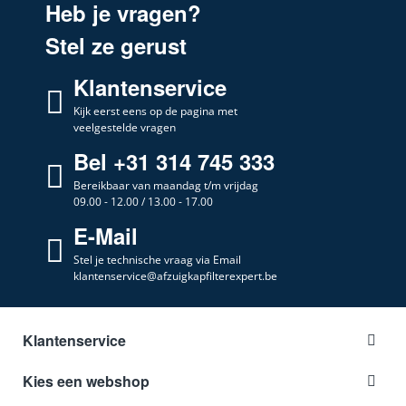
Heb je vragen?
Elica
208318104402
Stel ze gerust
Elica
208318104403
Klantenservice
Elica
208318104404
Elica
Kijk eerst eens op de pagina met
208318104405
veelgestelde vragen
Elica
208318104407
Bel +31 314 745 333
Elica
208355404489
Bereikbaar van maandag t/m vrijdag
09.00 - 12.00 / 13.00 - 17.00
Elica
208355404503
E-Mail
Elica
208355404504
Stel je technische vraag via Email
Elica
208355404789
klantenservice@afzuigkapfilterexpert.be
Elica
208355404790
Elica
208355404791
Klantenservice
Elica
208355404792
Kies een webshop
Elica
208355404793