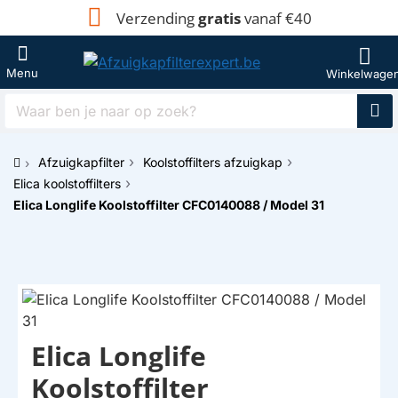
Verzending
gratis
vanaf €40
Waar
ben
je
Afzuigkapfilter
Koolstoffilters afzuigkap
naar
h
op
Elica koolstoffilters
o
zoek?
Elica Longlife Koolstoffilter CFC0140088 / Model 31
m
e
Elica Longlife
Koolstoffilter