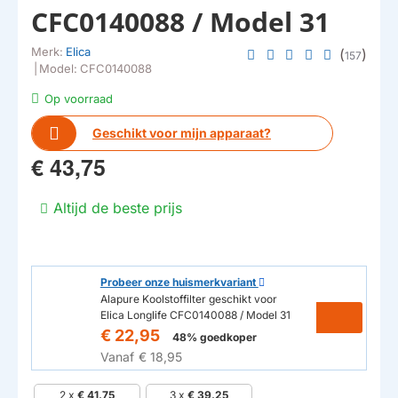
CFC0140088 / Model 31
Merk:
Elica
(
)
157
|
Model:
CFC0140088
Op voorraad
Geschikt voor mijn apparaat?
€ 43,75
Altijd de beste prijs
Probeer onze huismerkvariant
Alapure Koolstoffilter geschikt voor
Elica Longlife CFC0140088 / Model 31
€ 22,95
48% goedkoper
Vanaf
€ 18,95
2 x
€ 41,75
3 x
€ 39,25