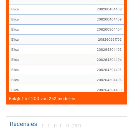
Elica
208260404408
Elica
208260404409
Elica
208260504404
Elica
208260561703
Elica
208264204403
Elica
208264204404
Elica
208264204405
Elica
208264204406
Elica
208264304403
Bekijk 1 tot 200 van 252 modellen
Elica
208264304404
Elica
208264304405
Elica
208266104403
Recensies
(157)
Elica
208266104404