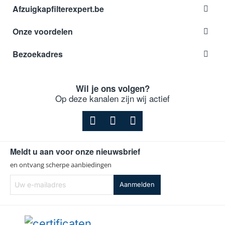
Afzuigkapfilterexpert.be
Elica
208355404794
Elica
208355404795
Onze voordelen
Elica
208355404826
Bezoekadres
Elica
208355404827
Elica
208355405355
Wil je ons volgen?
Elica
208355405944
Op deze kanalen zijn wij actief
Elica
61612978/1
Elica
61612978A
Elica
61612979/1
Meldt u aan voor onze nieuwsbrief
Elica
61612979A
en ontvang scherpe aanbiedingen
Elica
61616219/1
Uw
Aanmelden
e-
Elica
61616318/1
mailadres
Elica
62281506K00