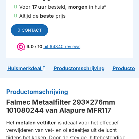
Voor
17 uur
besteld,
morgen
in huis*
Altijd de
beste
prijs
CONTACT
9.0
/
10
uit 64840 reviews
Huismerkdeal
Productomschrijving
Productom
Productomschrijving
Falmec Metaalfilter 293x276mm
101080244 van Alapure MFR117
Het
metalen vetfilter
is ideaal voor het effectief
verwijderen van vet- en oliedeeltjes uit de lucht
tijdens het koken. Door de stevige, hittebestendige