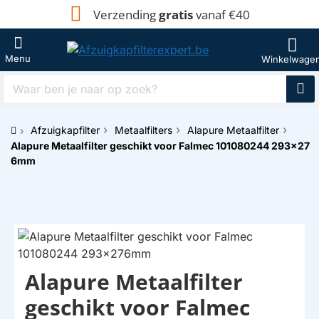
Verzending
gratis
vanaf €40
Waar
ben
je
Afzuigkapfilter
Metaalfilters
Alapure Metaalfilter
naar
h
Alapure Metaalfilter geschikt voor Falmec 101080244 293x27
op
o
zoek?
6mm
m
e
Alapure Metaalfilter
HUISMERK
geschikt voor Falmec