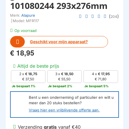
101080244 293x276mm
Merk:
Alapure
(
)
204
|
Model:
MFR117
Op voorraad
Geschikt voor mijn apparaat?
€ 18,95
Altijd de beste prijs
2 x
€ 18,75
3 x
€ 18,50
4 x
€ 17,95
€ 37,50
€ 55,50
€ 71,80
Je bespaart 1%
Je bespaart 2%
Je bespaart 5%
Bent u een onderneming of particulier en wilt u
meer dan
20
stuks bestellen?
Vraag hier een vrijblijvende offerte aan.
Verzending
gratis
vanaf €40