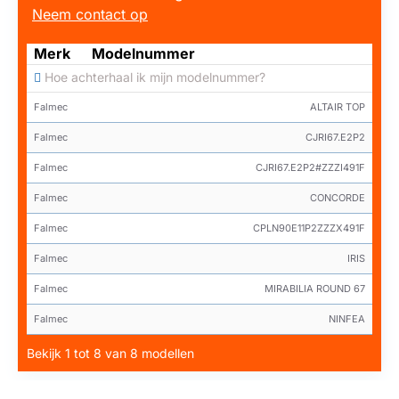
Neem contact op
Merk
Modelnummer
Hoe achterhaal ik mijn modelnummer?
Falmec
ALTAIR TOP
Falmec
CJRI67.E2P2
Falmec
CJRI67.E2P2#ZZZI491F
Falmec
CONCORDE
Falmec
CPLN90E11P2ZZZX491F
Falmec
IRIS
Falmec
MIRABILIA ROUND 67
Falmec
NINFEA
Bekijk 1 tot 8 van 8 modellen