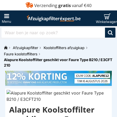
Verzending
gratis
vanaf €40
Waar
ben
je
Afzuigkapfilter
Koolstoffilters afzuigkap
naar
h
op
Faure koolstoffilters
o
zoek?
Alapure Koolstoffilter geschikt voor Faure Type B210 / E3CFT
m
210
e
Alapure Koolstoffilter
HUISMERK