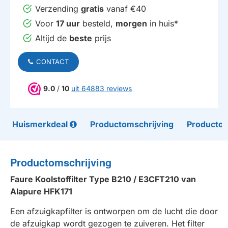
Verzending
gratis
vanaf €40
Voor
17 uur
besteld,
morgen
in huis*
Altijd de
beste
prijs
CONTACT
9.0
/
10
uit 64883 reviews
Huismerkdeal
Productomschrijving
Productom
Productomschrijving
Faure Koolstoffilter Type B210 / E3CFT210 van
Alapure HFK171
Een afzuigkapfilter is ontworpen om de lucht die door
de afzuigkap wordt gezogen te zuiveren. Het filter