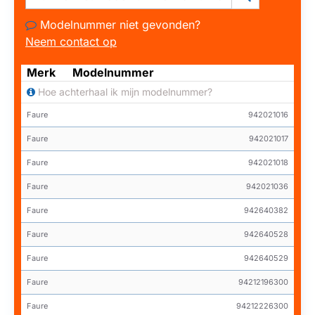
Modelnummer niet gevonden?
Neem contact op
Merk
Modelnummer
Hoe achterhaal ik mijn modelnummer?
Faure
942021016
Faure
942021017
Faure
942021018
Faure
942021036
Faure
942640382
Faure
942640528
Faure
942640529
Faure
94212196300
Faure
94212226300