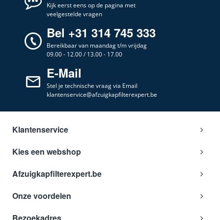
Kijk eerst eens op de pagina met
veelgestelde vragen
Bel +31 314 745 333
Bereikbaar van maandag t/m vrijdag
09.00 - 12.00 / 13.00 - 17.00
E-Mail
Stel je technische vraag via Email
klantenservice@afzuigkapfilterexpert.be
Klantenservice
Kies een webshop
Afzuigkapfilterexpert.be
Onze voordelen
Bezoekadres