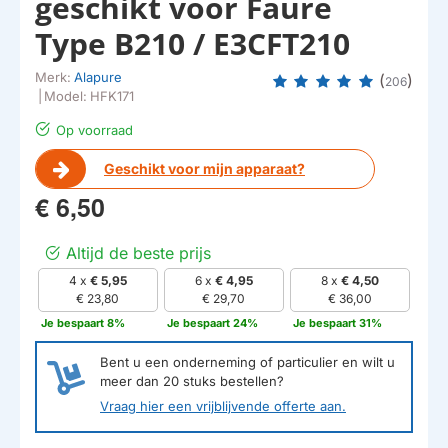
geschikt voor Faure
Type B210 / E3CFT210
Merk:
Alapure
(
)
206
|
Model:
HFK171
Op voorraad
Geschikt voor mijn apparaat?
€ 6,50
Altijd de beste prijs
4 x
€ 5,95
6 x
€ 4,95
8 x
€ 4,50
€ 23,80
€ 29,70
€ 36,00
Je bespaart 8%
Je bespaart 24%
Je bespaart 31%
Bent u een onderneming of particulier en wilt u
meer dan
20
stuks bestellen?
Vraag hier een vrijblijvende offerte aan.