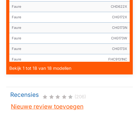
Faure
CHD622X
Faure
CHG172X
Faure
CHG173N
Faure
CHG173W
Faure
CHG173X
Faure
FHC9131NC
Bekijk 1 tot 18 van 18 modellen
Faure
FHC9131WC
Faure
FHT6134N
Faure
FHT6134W
Recensies
(206)
Nieuwe review toevoegen