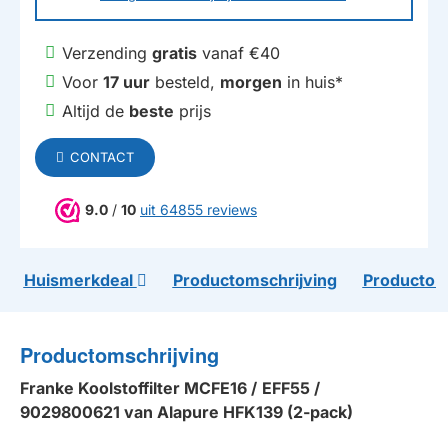
Verzending
gratis
vanaf €40
Voor
17 uur
besteld,
morgen
in huis*
Altijd de
beste
prijs
CONTACT
9.0
/
10
uit 64855 reviews
Huismerkdeal
Productomschrijving
Productom
Productomschrijving
Franke
Koolstoffilter MCFE16 /
EFF55 /
9029800621
van Alapure HFK139 (2-pack)