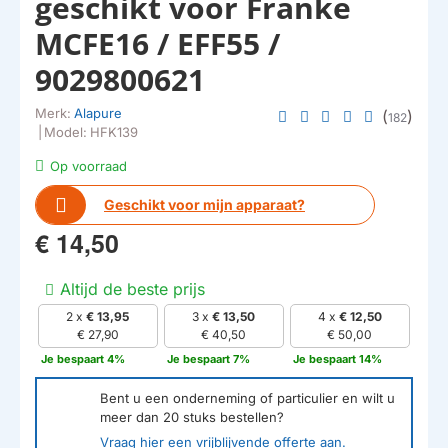
geschikt voor Franke
MCFE16 / EFF55 /
9029800621
Merk:
Alapure
(
)
182
|
Model:
HFK139
Op voorraad
Geschikt voor mijn apparaat?
€ 14,50
Altijd de beste prijs
2 x
€ 13,95
3 x
€ 13,50
4 x
€ 12,50
€ 27,90
€ 40,50
€ 50,00
Je bespaart 4%
Je bespaart 7%
Je bespaart 14%
Bent u een onderneming of particulier en wilt u
meer dan
20
stuks bestellen?
Vraag hier een vrijblijvende offerte aan.