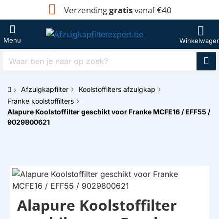
Verzending
gratis
vanaf €40
Waar
ben
je
Afzuigkapfilter
Koolstoffilters afzuigkap
naar
h
op
Franke koolstoffilters
o
zoek?
Alapure Koolstoffilter geschikt voor Franke MCFE16 / EFF55 /
m
9029800621
e
Alapure Koolstoffilter
HUISMERK