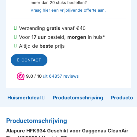
meer dan
20
stuks bestellen?
Vraag hier een vrijblijvende offerte aan.
Verzending
gratis
vanaf €40
Voor
17 uur
besteld,
morgen
in huis*
Altijd de
beste
prijs
CONTACT
9.0
/
10
uit 64857 reviews
Huismerkdeal
Productomschrijving
Productom
Productomschrijving
Alapure HFK934 Geschikt voor Gaggenau CleanAir