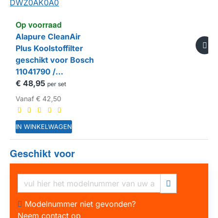
Op voorraad
Alapure CleanAir
Plus Koolstoffilter
geschikt voor Bosch
11041790 /
DWZ0AK0A0
€ 48,95
per set
Vanaf
€ 42,50
IN WINKELWAGEN
Geschikt voor
HUISMERK
Modelnummer niet gevonden?
Neem contact op