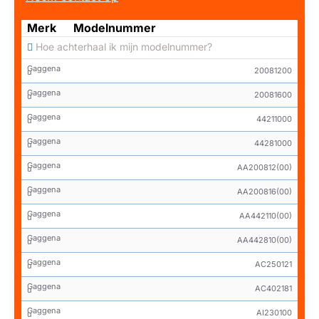
Merk
Modelnummer
Hoe achterhaal ik mijn modelnummer?
Gaggena
20081200
u
Gaggena
20081600
u
Gaggena
44211000
u
Gaggena
44281000
u
Gaggena
AA200812(00)
u
Gaggena
AA200816(00)
u
Gaggena
AA442110(00)
u
Gaggena
AA442810(00)
u
Gaggena
AC250121
u
Gaggena
AC402181
u
Gaggena
AI230100
u