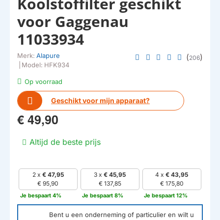
Koolstoffilter geschikt
voor Gaggenau
11033934
Merk:
Alapure
(
)
206
|
Model:
HFK934
Op voorraad
Geschikt voor mijn apparaat?
€ 49,90
Altijd de beste prijs
2 x
€ 47,95
3 x
€ 45,95
4 x
€ 43,95
€ 95,90
€ 137,85
€ 175,80
Je bespaart 4%
Je bespaart 8%
Je bespaart 12%
Bent u een onderneming of particulier en wilt u