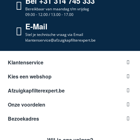
Bel +31 314 745 333
Bereikbaar van maandag t/m vrijdag
09.00 - 12.00 / 13.00 - 17.00
E-Mail
Stel je technische vraag via Email
klantenservice@afzuigkapfilterexpert.be
Klantenservice
Kies een webshop
Afzuigkapfilterexpert.be
Onze voordelen
Bezoekadres
Wil je ons volgen?