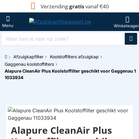
Verzending
gratis
vanaf €40
Waar
ben
je
Afzuigkapfilter
Koolstoffilters afzuigkap
naar
h
op
Gaggenau koolstoffilters
o
zoek?
Alapure CleanAir Plus Koolstoffilter geschikt voor Gaggenau 1
m
1033934
e
Alapure CleanAir Plus
HUISMERK