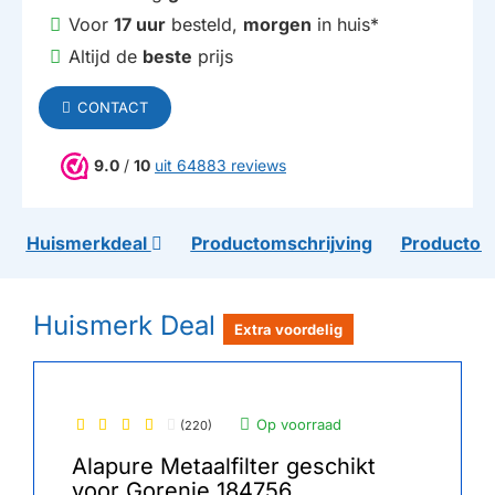
Voor
17 uur
besteld,
morgen
in huis*
Altijd de
beste
prijs
CONTACT
9.0
/
10
uit 64883 reviews
Huismerkdeal
Productomschrijving
Productom
Huismerk Deal
Extra voordelig
Op voorraad
(220)
Alapure Metaalfilter geschikt
voor Gorenje 184756