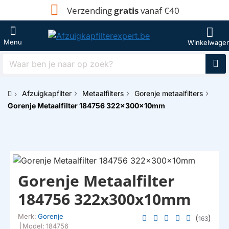
Verzending
gratis
vanaf €40
Waar
ben
je
Afzuigkapfilter
Metaalfilters
Gorenje metaalfilters
naar
h
op
Gorenje Metaalfilter 184756 322x300x10mm
o
zoek?
m
e
Gorenje Metaalfilter
184756 322x300x10mm
Merk:
Gorenje
(
)
163
|
Model:
184756