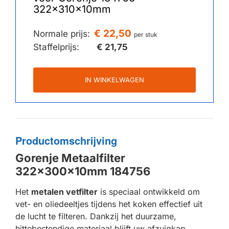
322x310x10mm
€ 22,50
Normale prijs:
per stuk
Staffelprijs:
€ 21,75
IN WINKELWAGEN
Productomschrijving
Gorenje Metaalfilter
322x300x10mm 184756
Het
metalen vetfilter
is speciaal ontwikkeld om
vet- en oliedeeltjes tijdens het koken effectief uit
de lucht te filteren. Dankzij het duurzame,
hittebestendige materiaal blijft uw afzuigkap