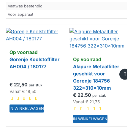
Vaatwas bestendig
Voor apparaat
Op voorraad
Op voorraad
Gorenje Koolstoffilter
AH004 / 180177
Alapure Metaalfilter
geschikt voor
Gorenje 184756
€ 22,50
per stuk
322x310x10mm
Vanaf
€ 18,50
€ 22,50
per stuk
Vanaf
€ 21,75
IN WINKELWAGEN
IN WINKELWAGEN