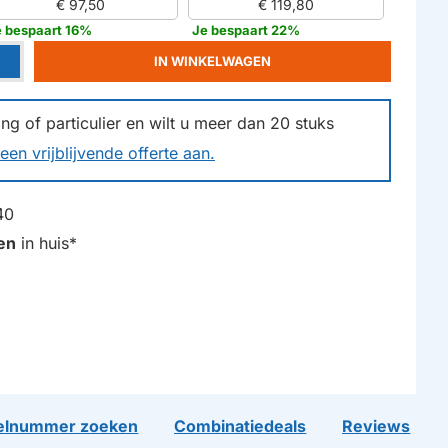
€ 97,50
€ 119,80
e bespaart 16%
Je bespaart 22%
IN WINKELWAGEN
g of particulier en wilt u meer dan
20
stuks
een vrijblijvende offerte aan.
40
en
in huis*
lnummer zoeken
Combinatiedeals
Reviews