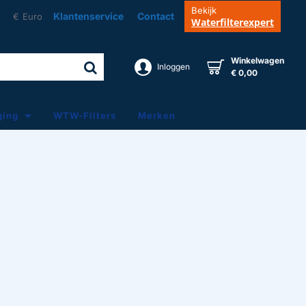
Bekijk
Klantenservice
Contact
€
Euro
Waterfilterexpert
Winkelwagen
Inloggen
€ 0,00
ging
WTW-Filters
Merken