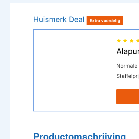
Huismerk Deal
Extra voordelig
Alapu
Normale p
Staffelpri
Productomschrijving