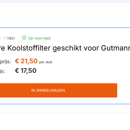
Op voorraad
(182)
re Koolstoffilter geschikt voor Gutm
€ 21,50
rijs:
per stuk
€ 17,50
js:
IN WINKELWAGEN