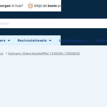
orgen
in huis*
Altijd de
beste
prijs
ters
Recirculatiesets
Luchtreinigers
Reini
ers
Gutmann / Opera Koolstoffilter TZ455AK / 75008009