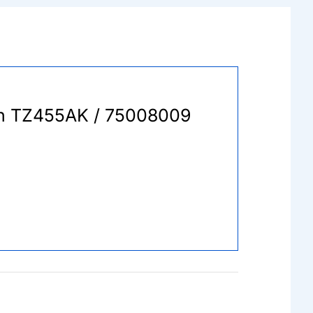
ann TZ455AK / 75008009