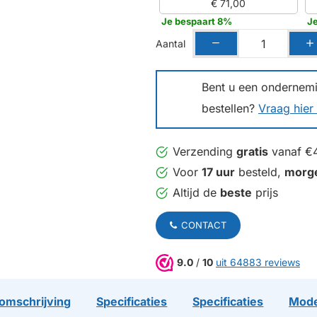
€ 71,00
Je bespaart 8%
J
Aantal
Bent u een ondernemin
bestellen?
Vraag hier 
Verzending
gratis
vanaf €
Voor
17 uur
besteld,
morg
Altijd de
beste
prijs
CONTACT
9.0
/
10
uit 64883 reviews
omschrijving
Specificaties
Specificaties
Mode