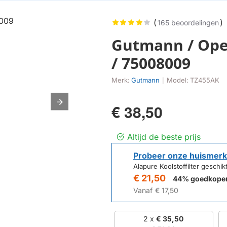
(
)
165 beoordelingen
Gutmann / Oper
/ 75008009
Merk:
Gutmann
Model:
TZ455AK
|
€ 38,50
Altijd de beste prijs
Probeer onze huismerk
Alapure Koolstoffilter gesch
€ 21,50
44% goedkope
Vanaf
€ 17,50
2 x
€ 35,50