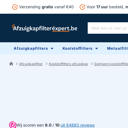
Verzending
gratis
vanaf €40
Voor
17 uur
besteld,
m
Waar
ben
je
Afzuigkapfilters
Koolstoffilters
Metaalfil
naar
op
zoek?
Afzuigkapfilter
Koolstoffilters afzuigkap
Gutmann koolstoffilt
home
Wij scoren een
9.0
/
10
uit 64883 reviews