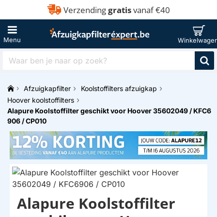
Verzending
gratis
vanaf €40
Waar
ben
je
Afzuigkapfilter
Koolstoffilters afzuigkap
naar
h
op
Hoover koolstoffilters
o
zoek?
Alapure Koolstoffilter geschikt voor Hoover 35602049 / KFC6
m
906 / CP010
e
Alapure Koolstoffilter
HUISMERK