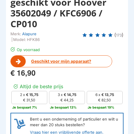
geschikt voor Hoover
35602049 / KFC6906 /
CP010
Merk:
Alapure
(
)
173
|
Model:
HFK86
Op voorraad
Geschikt voor mijn apparaat?
€ 16,90
Altijd de beste prijs
2 x
€ 15,75
3 x
€ 14,75
6 x
€ 13,75
€ 31,50
€ 44,25
€ 82,50
Je bespaart 7%
Je bespaart 13%
Je bespaart 19%
Bent u een onderneming of particulier en wilt u
meer dan
20
stuks bestellen?
Vraag hier een vrijblijvende offerte aan.