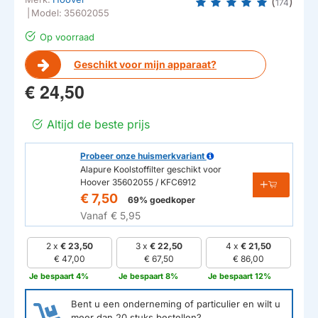
(
)
174
|
Model:
35602055
Op voorraad
Geschikt voor mijn apparaat?
€ 24,50
Altijd de beste prijs
Probeer onze huismerkvariant
Alapure Koolstoffilter geschikt voor
Hoover 35602055 / KFC6912
€ 7,50
69% goedkoper
Vanaf
€ 5,95
2 x
€ 23,50
3 x
€ 22,50
4 x
€ 21,50
€ 47,00
€ 67,50
€ 86,00
Je bespaart 4%
Je bespaart 8%
Je bespaart 12%
Bent u een onderneming of particulier en wilt u
meer dan
20
stuks bestellen?