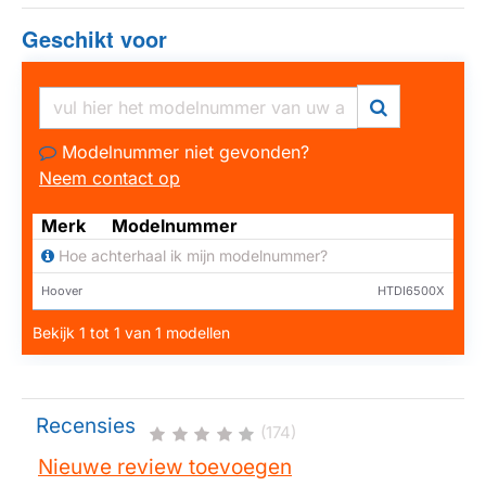
Geschikt voor
Modelnummer niet gevonden?
Neem contact op
Merk
Modelnummer
Hoe achterhaal ik mijn modelnummer?
Hoover
HTDI6500X
Bekijk 1 tot 1 van 1 modellen
Recensies
(174)
Nieuwe review toevoegen