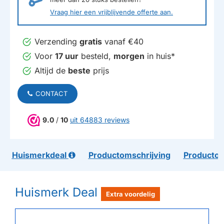
Vraag hier een vrijblijvende offerte aan.
Verzending
gratis
vanaf €40
Voor
17 uur
besteld,
morgen
in huis*
Altijd de
beste
prijs
CONTACT
9.0
/
10
uit 64883 reviews
Huismerkdeal
Productomschrijving
Productom
Huismerk Deal
Extra voordelig