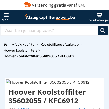
Verzending
gratis
vanaf €40
Waar
ben
je
Afzuigkapfilter
Koolstoffilters afzuigkap
naar
h
op
Hoover koolstoffilters
o
zoek?
Hoover Koolstoffilter 35602055 / KFC6912
m
e
Hoover Koolstoffilter
35602055 / KFC6912
Merk:
Hoover