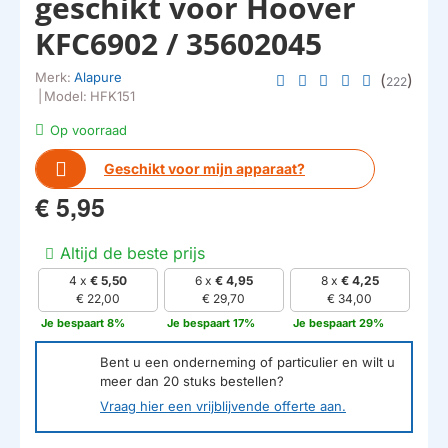
geschikt voor Hoover
KFC6902 / 35602045
Merk:
Alapure
(
)
222
|
Model:
HFK151
Op voorraad
Geschikt voor mijn apparaat?
€ 5,95
Altijd de beste prijs
4 x
€ 5,50
6 x
€ 4,95
8 x
€ 4,25
€ 22,00
€ 29,70
€ 34,00
Je bespaart 8%
Je bespaart 17%
Je bespaart 29%
Bent u een onderneming of particulier en wilt u
meer dan
20
stuks bestellen?
Vraag hier een vrijblijvende offerte aan.