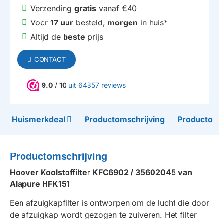
Verzending
gratis
vanaf €40
Voor
17 uur
besteld,
morgen
in huis*
Altijd de
beste
prijs
CONTACT
9.0
/
10
uit 64857 reviews
Huismerkdeal
Productomschrijving
Productom
Productomschrijving
Hoover Koolstoffilter KFC6902 / 35602045 van
Alapure HFK151
Een afzuigkapfilter is ontworpen om de lucht die door
de afzuigkap wordt gezogen te zuiveren. Het filter