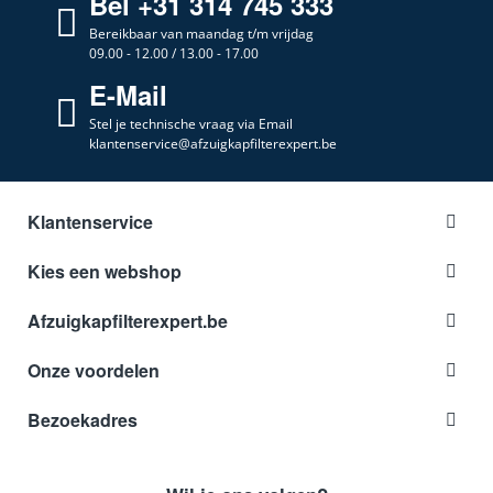
Bel +31 314 745 333
Bereikbaar van maandag t/m vrijdag
09.00 - 12.00 / 13.00 - 17.00
E-Mail
Stel je technische vraag via Email
klantenservice@afzuigkapfilterexpert.be
Klantenservice
Kies een webshop
Afzuigkapfilterexpert.be
Onze voordelen
Bezoekadres