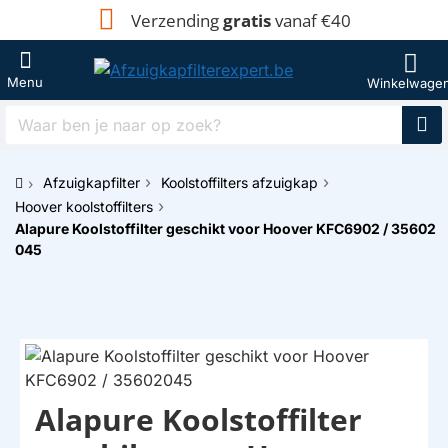
Verzending
gratis
vanaf €40
Waar
ben
je
Afzuigkapfilter
Koolstoffilters afzuigkap
naar
h
op
Hoover koolstoffilters
o
zoek?
Alapure Koolstoffilter geschikt voor Hoover KFC6902 / 35602
m
045
e
Alapure Koolstoffilter
HUISMERK