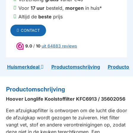
Voor
17 uur
besteld,
morgen
in huis*
Altijd de
beste
prijs
CONTACT
9.0
/
10
uit 64883 reviews
Huismerkdeal
Productomschrijving
Productom
Productomschrijving
Hoover Longlife Koolstoffilter KFC6913 / 35602056
Een afzuigkapfilter is ontworpen om de lucht die door
de afzuigkap wordt gezogen te zuiveren. Het filter
vangt vet, stof en andere verontreinigingen op, zodat
deze niet in de keuken terechtkomen. Een