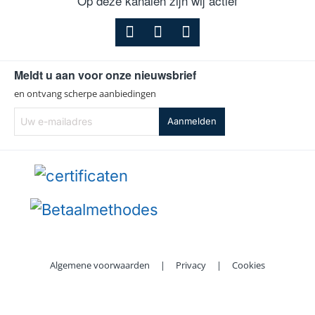
Op deze kanalen zijn wij actief
Meldt u aan voor onze nieuwsbrief
en ontvang scherpe aanbiedingen
Uw
Aanmelden
e-
mailadres
Algemene voorwaarden
|
Privacy
|
Cookies
Copyright ©
2026 | Afzuigkapfilterexpert.be