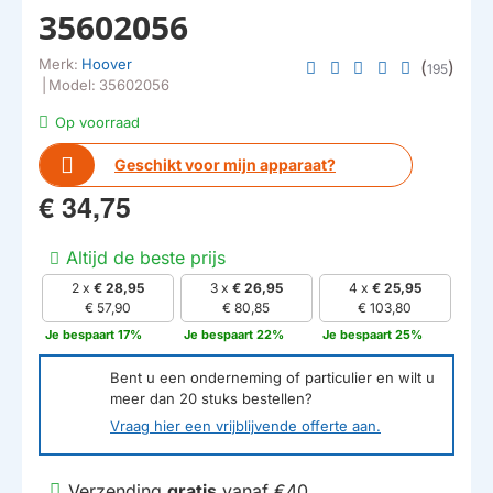
35602056
Merk:
Hoover
(
)
195
|
Model:
35602056
Op voorraad
Geschikt voor mijn apparaat?
€ 34,75
Altijd de beste prijs
2 x
€ 28,95
3 x
€ 26,95
4 x
€ 25,95
€ 57,90
€ 80,85
€ 103,80
Je bespaart 17%
Je bespaart 22%
Je bespaart 25%
Bent u een onderneming of particulier en wilt u
meer dan
20
stuks bestellen?
Vraag hier een vrijblijvende offerte aan.
Verzending
gratis
vanaf €40