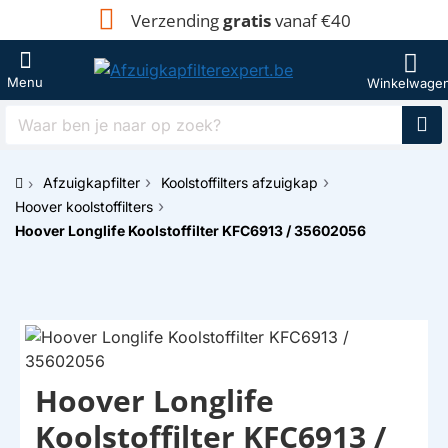
Verzending
gratis
vanaf €40
Waar
ben
je
Afzuigkapfilter
Koolstoffilters afzuigkap
naar
h
op
Hoover koolstoffilters
o
zoek?
Hoover Longlife Koolstoffilter KFC6913 / 35602056
m
e
Hoover Longlife
Koolstoffilter KFC6913 /