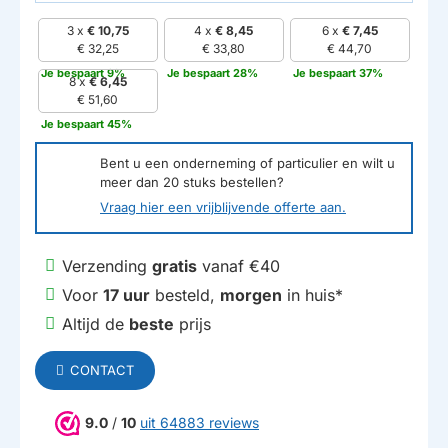
3 x
€ 10,75
4 x
€ 8,45
6 x
€ 7,45
€ 32,25
€ 33,80
€ 44,70
Je bespaart 9%
Je bespaart 28%
Je bespaart 37%
8 x
€ 6,45
€ 51,60
Je bespaart 45%
Bent u een onderneming of particulier en wilt u
meer dan
20
stuks bestellen?
Vraag hier een vrijblijvende offerte aan.
Verzending
gratis
vanaf €40
Voor
17 uur
besteld,
morgen
in huis*
Altijd de
beste
prijs
CONTACT
9.0
/
10
uit 64883 reviews