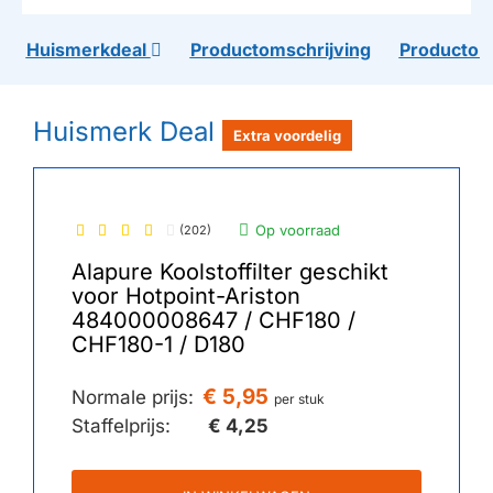
Huismerkdeal
Productomschrijving
Productom
Huismerk Deal
Extra voordelig
Op voorraad
(202)
Alapure Koolstoffilter geschikt
voor Hotpoint-Ariston
484000008647 / CHF180 /
CHF180-1 / D180
€ 5,95
Normale prijs:
per stuk
Staffelprijs:
€ 4,25