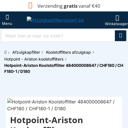
Verzending
gratis
vanaf €40
Waar
ben
je
Afzuigkapfilter
Koolstoffilters afzuigkap
naar
h
op
Hotpoint - Ariston koolstoffilters
o
zoek?
Hotpoint-Ariston Koolstoffilter 484000008647 / CHF180 / CH
m
F180-1 / D180
e
Hotpoint-Ariston