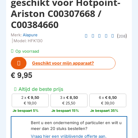
geschikt voor Hotpoint-
Ariston C00307668 /
C00384660
Merk:
Alapure
(
)
208
|
Model:
HFK130
Op voorraad
Geschikt voor mijn apparaat?
€ 9,95
Altijd de beste prijs
2 x
€ 9,50
3 x
€ 8,50
6 x
€ 6,50
€ 19,00
€ 25,50
€ 39,00
Je bespaart 5%
Je bespaart 15%
Je bespaart 35%
Bent u een onderneming of particulier en wilt u
meer dan
20
stuks bestellen?
Vraag hier een vrijblijvende offerte aan.