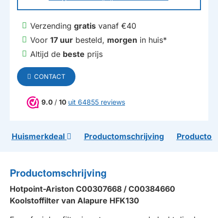
Verzending
gratis
vanaf €40
Voor
17 uur
besteld,
morgen
in huis*
Altijd de
beste
prijs
CONTACT
9.0
/
10
uit 64855 reviews
Huismerkdeal
Productomschrijving
Productom
Productomschrijving
Hotpoint-Ariston C00307668 / C00384660
Koolstoffilter van Alapure HFK130