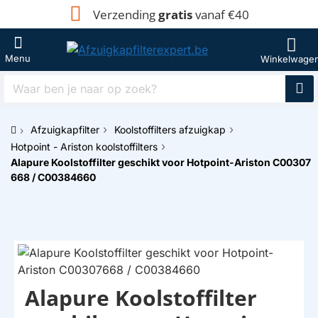
Verzending
gratis
vanaf €40
Waar
ben
je
Afzuigkapfilter
Koolstoffilters afzuigkap
naar
h
op
Hotpoint - Ariston koolstoffilters
o
zoek?
Alapure Koolstoffilter geschikt voor Hotpoint-Ariston C00307
m
668 / C00384660
e
Alapure Koolstoffilter
HUISMERK