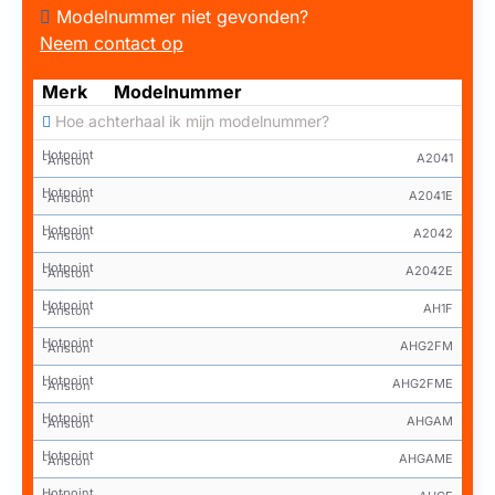
Modelnummer niet gevonden?
Neem contact op
Merk
Modelnummer
Hoe achterhaal ik mijn modelnummer?
Hotpoint
A2041
-Ariston
Hotpoint
A2041E
-Ariston
Hotpoint
A2042
-Ariston
Hotpoint
A2042E
-Ariston
Hotpoint
AH1F
-Ariston
Hotpoint
AHG2FM
-Ariston
Hotpoint
AHG2FME
-Ariston
Hotpoint
AHGAM
-Ariston
Hotpoint
AHGAME
-Ariston
Hotpoint