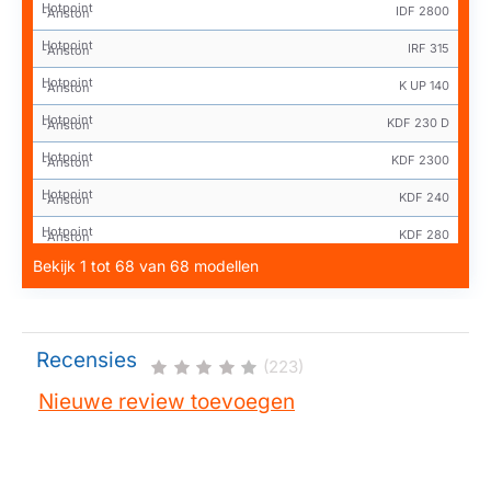
Hotpoint
IDF 2800
-Ariston
Hotpoint
IRF 315
-Ariston
Hotpoint
K UP 140
-Ariston
Hotpoint
KDF 230 D
-Ariston
Hotpoint
KDF 2300
-Ariston
Hotpoint
KDF 240
-Ariston
Hotpoint
KDF 280
-Ariston
Bekijk 1 tot 68 van 68 modellen
Hotpoint
KDF 2800
-Ariston
Hotpoint
KUP 140
-Ariston
Hotpoint
MEL 140
-Ariston
Recensies
(223)
Hotpoint
MEL 185
-Ariston
Nieuwe review toevoegen
Hotpoint
SKMU 1650
-Ariston
Hotpoint
TDFRH 280
-Ariston