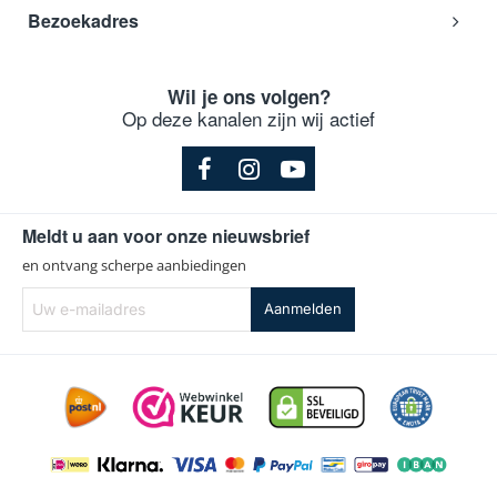
Bezoekadres
Hotpoint
TDFX280AB
-Ariston
Hotpoint
TMP 215
-Ariston
Wil je ons volgen?
Hotpoint
TMP215
-Ariston
Op deze kanalen zijn wij actief
Hotpoint
W140
-Ariston
Hotpoint
W140F
-Ariston
Hotpoint
W160
-Ariston
Meldt u aan voor onze nieuwsbrief
Hotpoint
W160BU
-Ariston
en ontvang scherpe aanbiedingen
Hotpoint
W170
Uw
-Ariston
Aanmelden
e-
Hotpoint
W170L
-Ariston
mailadres
Hotpoint
W170RF
-Ariston
Hotpoint
WH 921
-Ariston
Hotpoint
WH 922
-Ariston
Hotpoint
WH 924
-Ariston