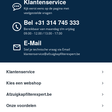
Klantenservice
Hotpoint
Kijk eerst eens op de pagina met
TDFV280A
-Ariston
veelgestelde vragen
Hotpoint
TDFV280B
-Ariston
Bel +31 314 745 333
Hotpoint
TDFV280K
-Ariston
Bereikbaar van maandag t/m vrijdag
Hotpoint
09.00 - 12.00 / 13.00 - 17.00
TDFV330
-Ariston
E-Mail
Hotpoint
TDFV330A
-Ariston
Stel je technische vraag via Email
Hotpoint
TDFV330B
-Ariston
klantenservice@afzuigkapfilterexpert.be
Hotpoint
TDFVH 235
-Ariston
Hotpoint
TDFVH 280
-Ariston
Klantenservice
Hotpoint
TDFVH 330
-Ariston
Kies een webshop
Hotpoint
TDFVH235
-Ariston
Hotpoint
Afzuigkapfilterexpert.be
TDFVH280
-Ariston
Hotpoint
TDFVH330
-Ariston
Onze voordelen
Hotpoint
TDFX 280
-Ariston