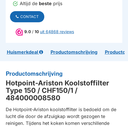
Altijd de
beste
prijs
CONTACT
9.0
/
10
uit 64868 reviews
Huismerkdeal
Productomschrijving
Productom
Productomschrijving
Hotpoint-Ariston Koolstoffilter
Type 150 / CHF150/1 /
484000008580
De Hotpoint-Ariston koolstoffilter is bedoeld om de
lucht die door de afzuigkap wordt gezogen te
reinigen. Tijdens het koken komen verschillende