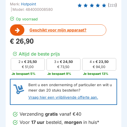
Merk:
Hotpoint
(
)
223
|
Model:
484000008580
Op voorraad
Geschikt voor mijn apparaat?
€ 26,90
Altijd de beste prijs
2 x
€ 25,50
3 x
€ 24,50
4 x
€ 23,50
€ 51,00
€ 73,50
€ 94,00
Je bespaart 5%
Je bespaart 9%
Je bespaart 13%
Bent u een onderneming of particulier en wilt u
meer dan
20
stuks bestellen?
Vraag hier een vrijblijvende offerte aan.
Verzending
gratis
vanaf €40
Voor
17 uur
besteld,
morgen
in huis*