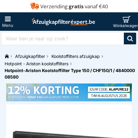
Verzending
gratis
vanaf €40
Waar
ben
je
Afzuigkapfilter
Koolstoffilters afzuigkap
naar
h
op
Hotpoint - Ariston koolstoffilters
o
zoek?
Hotpoint-Ariston Koolstoffilter Type 150 / CHF150/1 / 4840000
m
08580
e