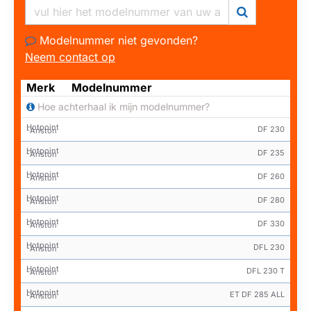
Modelnummer niet gevonden?
Neem contact op
Merk
Modelnummer
Hoe achterhaal ik mijn modelnummer?
Hotpoint
DF 230
-Ariston
Hotpoint
DF 235
-Ariston
Hotpoint
DF 260
-Ariston
Hotpoint
DF 280
-Ariston
Hotpoint
DF 330
-Ariston
Hotpoint
DFL 230
-Ariston
Hotpoint
DFL 230 T
-Ariston
Hotpoint
ET DF 285 ALL
-Ariston