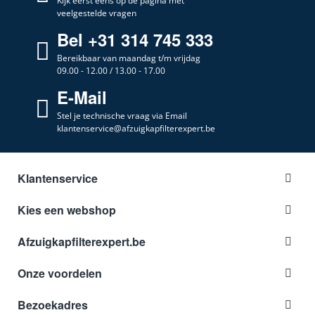
Kijk eerst eens op de pagina met
veelgestelde vragen
Bel +31 314 745 333
Bereikbaar van maandag t/m vrijdag
09.00 - 12.00 / 13.00 - 17.00
E-Mail
Stel je technische vraag via Email
klantenservice@afzuigkapfilterexpert.be
Klantenservice
Kies een webshop
Afzuigkapfilterexpert.be
Onze voordelen
Bezoekadres