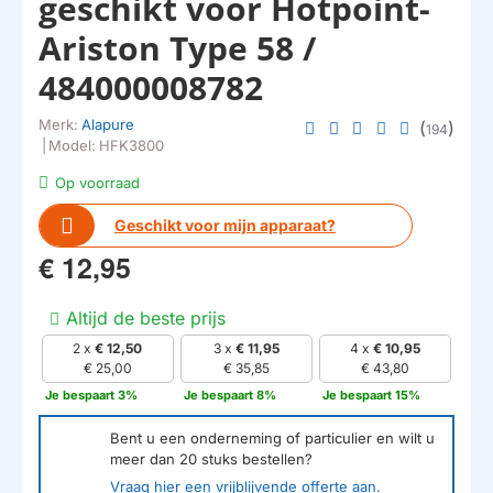
geschikt voor Hotpoint-
Ariston Type 58 /
484000008782
Merk:
Alapure
(
)
194
|
Model:
HFK3800
Op voorraad
Geschikt voor mijn apparaat?
€ 12,95
Altijd de beste prijs
2 x
€ 12,50
3 x
€ 11,95
4 x
€ 10,95
€ 25,00
€ 35,85
€ 43,80
Je bespaart 3%
Je bespaart 8%
Je bespaart 15%
Bent u een onderneming of particulier en wilt u
meer dan
20
stuks bestellen?
Vraag hier een vrijblijvende offerte aan.