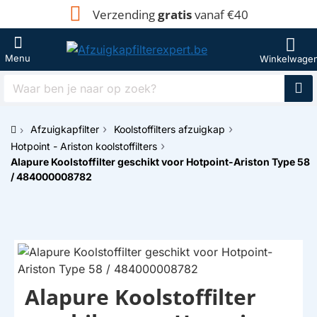
Verzending
gratis
vanaf €40
Waar
ben
je
Afzuigkapfilter
Koolstoffilters afzuigkap
naar
h
op
Hotpoint - Ariston koolstoffilters
o
zoek?
Alapure Koolstoffilter geschikt voor Hotpoint-Ariston Type 58
m
/ 484000008782
e
Alapure Koolstoffilter
HUISMERK