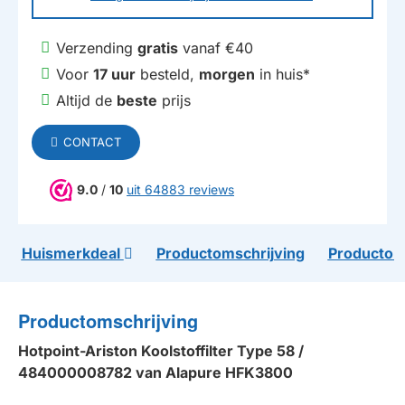
Verzending
gratis
vanaf €40
Voor
17 uur
besteld,
morgen
in huis*
Altijd de
beste
prijs
CONTACT
9.0
/
10
uit 64883 reviews
Huismerkdeal
Productomschrijving
Productom
Productomschrijving
Hotpoint-Ariston Koolstoffilter Type 58 /
484000008782 van Alapure HFK3800