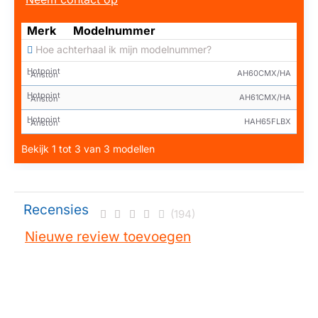
Merk
Modelnummer
Hoe achterhaal ik mijn modelnummer?
Hotpoint
AH60CMX/HA
-Ariston
Hotpoint
AH61CMX/HA
-Ariston
Hotpoint
HAH65FLBX
-Ariston
Bekijk 1 tot 3 van 3 modellen
Recensies
(194)
Nieuwe review toevoegen