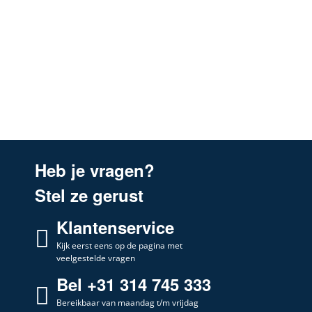
Ikea
303.066.26 HDUD1050GG
Ikea
303.066.26HDUD1050GGHOTTEI
Ikea
303.221.55
Ikea
401.652.11 HDL40S
Ikea
402.446.71 HDLN1060S
Ikea
402.446.71HDLN1060SHOTTEIK
Ikea
402.819.13
Heb je vragen?
Ikea
501.514.16
Stel ze gerust
Ikea
501.514.16HDU40S
Klantenservice
Ikea
501.514.16HDU40SHOTTEIK
Ikea
Kijk eerst eens op de pagina met
501.516.14
veelgestelde vragen
Ikea
501.516.14HDL10W
Bel +31 314 745 333
Ikea
501.516.14HDL10WHOTTEIK
Bereikbaar van maandag t/m vrijdag