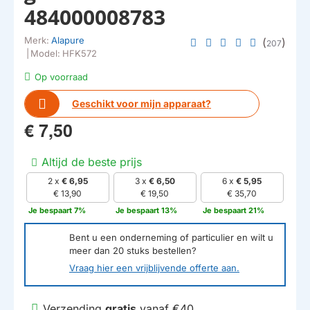
484000008783
Merk:
Alapure
(
)
207
|
Model:
HFK572
Op voorraad
Geschikt voor mijn apparaat?
€ 7,50
Altijd de beste prijs
2 x
€ 6,95
3 x
€ 6,50
6 x
€ 5,95
€ 13,90
€ 19,50
€ 35,70
Je bespaart 7%
Je bespaart 13%
Je bespaart 21%
Bent u een onderneming of particulier en wilt u
meer dan
20
stuks bestellen?
Vraag hier een vrijblijvende offerte aan.
Verzending
gratis
vanaf €40