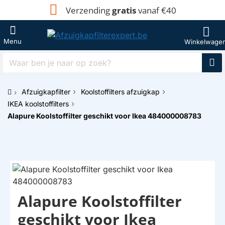
Verzending
gratis
vanaf €40
Waar
ben
je
Afzuigkapfilter
Koolstoffilters afzuigkap
naar
h
op
IKEA koolstoffilters
o
zoek?
Alapure Koolstoffilter geschikt voor Ikea 484000008783
m
e
Alapure Koolstoffilter
HUISMERK
geschikt voor Ikea