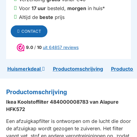
Voor
17 uur
besteld,
morgen
in huis*
Altijd de
beste
prijs
CONTACT
9.0
/
10
uit 64857 reviews
Huismerkdeal
Productomschrijving
Productom
Productomschrijving
Ikea Koolstoffilter 484000008783 van Alapure
HFK572
Een afzuigkapfilter is ontworpen om de lucht die door
de afzuigkap wordt gezogen te zuiveren. Het filter
vangt vet, stof en andere verontreinigingen op, zodat