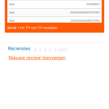
Ikea
20388967
Ikea
2082506044175531107
Ikea
2082506044195531112
Bekijk 1 tot 111 van 111 modellen
Ikea
208250604430PRF0104
Ikea
2082506044375531107
Ikea
208256046605PRF0010
Recensies
(207)
Ikea
208263104414PRF0092
Nieuwe review toevoegen
Ikea
2082632044025611100
Ikea
2082632044035611105
Ikea
301.514.17HDU10S
Ikea
301.514.17HDU10SHOTTEIK
Ikea
303.045.90HDLN4160SHOTTEIK
Ikea
303.046.08HDUD4150SHOTTEIK