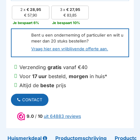
2 x
€ 28,95
3 x
€ 27,95
€ 57,90
€ 83,85
Je bespaart 6%
Je bespaart 10%
Bent u een onderneming of particulier en wilt u
meer dan
20
stuks bestellen?
Vraag hier een vrijblijvende offerte aan.
Verzending
gratis
vanaf €40
Voor
17 uur
besteld,
morgen
in huis*
Altijd de
beste
prijs
CONTACT
9.0
/
10
uit 64883 reviews
Huismerkdeal
Productomschrijving
Productom