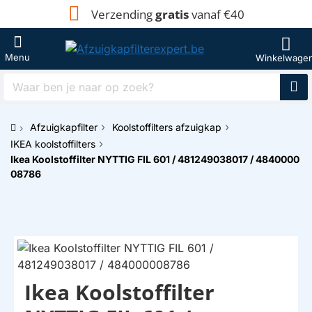
Verzending
gratis
vanaf €40
Waar
ben
je
Afzuigkapfilter
Koolstoffilters afzuigkap
naar
h
op
IKEA koolstoffilters
o
zoek?
Ikea Koolstoffilter NYTTIG FIL 601 / 481249038017 / 4840000
m
08786
e
Ikea Koolstoffilter