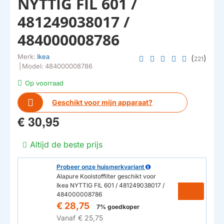
NYTTIG FIL 601 /
481249038017 /
484000008786
Merk:
Ikea
(
)
221
|
Model:
484000008786
Op voorraad
Geschikt voor mijn apparaat?
€ 30,95
Altijd de beste prijs
Probeer onze huismerkvariant
Alapure Koolstoffilter geschikt voor
Ikea NYTTIG FIL 601 / 481249038017 /
484000008786
€ 28,75
7% goedkoper
Vanaf
€ 25,75