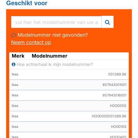
Geschikt voor
HUISMERK
HUISMERK
Modelnummer niet gevonden?
Neem contact op
Merk
Modelnummer
Hoe achterhaal ik mijn modelnummer?
Ikea
001.089.96
Ikea
857943001001
Ikea
857943016001
Ikea
HOOD00S
Ikea
HOOD00S001.089.96
Ikea
HOOD10S
Ikea
HOOD40S