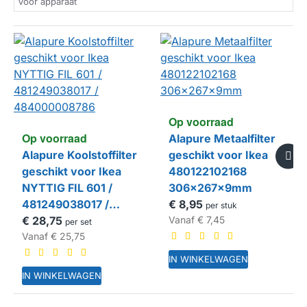
Voor apparaat
Op voorraad
Op voorraad
Alapure Metaalfilter
Alapure Koolstoffilter
geschikt voor Ikea
geschikt voor Ikea
480122102168
NYTTIG FIL 601 /
306x267x9mm
481249038017 /
€ 8,95
per stuk
484000008786
€ 28,75
Vanaf
€ 7,45
per set
Vanaf
€ 25,75
IN WINKELWAGEN
IN WINKELWAGEN