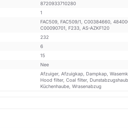
8720933710280
1
FAC509, FAC509/1, C00384660, 48400
C00090701, F233, AS-AZKF120
232
6
15
Nee
Afzuiger, Afzuigkap, Dampkap, Wasemk
Hood filter, Coal filter, Dunstabzugsha
Küchenhaube, Wrasenabzug