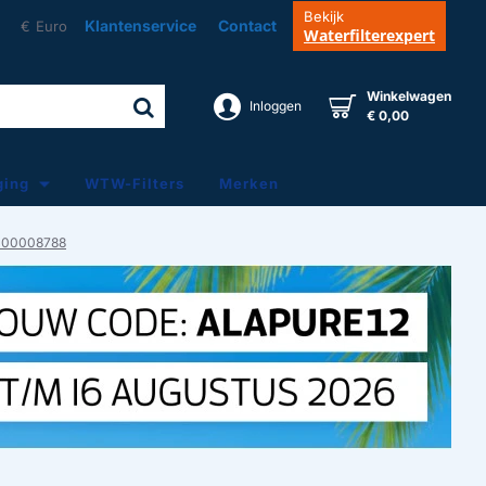
Bekijk
Klantenservice
Contact
€
Euro
Waterfilterexpert
Winkelwagen
Inloggen
€ 0,00
ging
WTW-Filters
Merken
84000008788