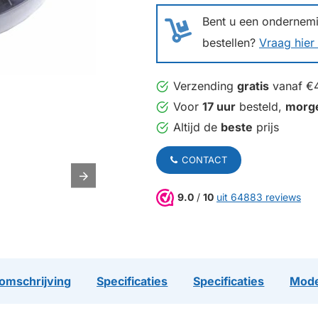
Bent u een ondernemin
bestellen?
Vraag hier 
Verzending
gratis
vanaf €
Voor
17 uur
besteld,
morg
Altijd de
beste
prijs
CONTACT
9.0
/
10
uit 64883 reviews
omschrijving
Specificaties
Specificaties
Mode