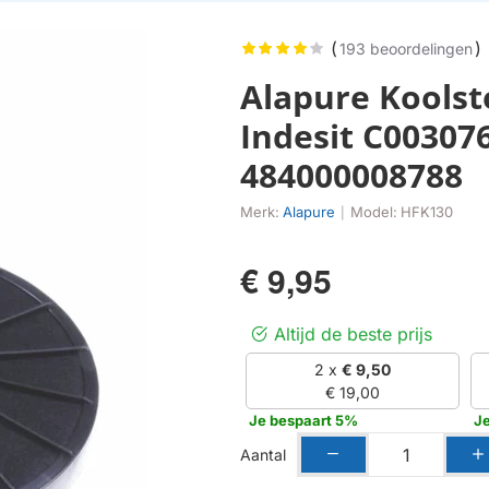
(
)
193 beoordelingen
Alapure Koolsto
Indesit C003076
484000008788
Merk:
Alapure
Model:
HFK130
|
€ 9,95
Altijd de beste prijs
2 x
€ 9,50
€ 19,00
Je bespaart 5%
J
Aantal