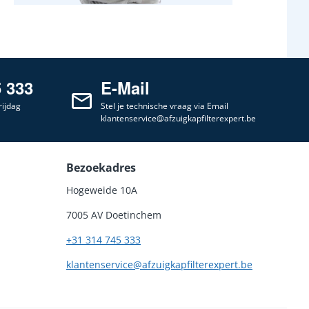
5 333
E-Mail
ijdag
Stel je technische vraag via Email
klantenservice@afzuigkapfilterexpert.be
Bezoekadres
Hogeweide 10A
7005 AV Doetinchem
+31 314 745 333
klantenservice@afzuigkapfilterexpert.be