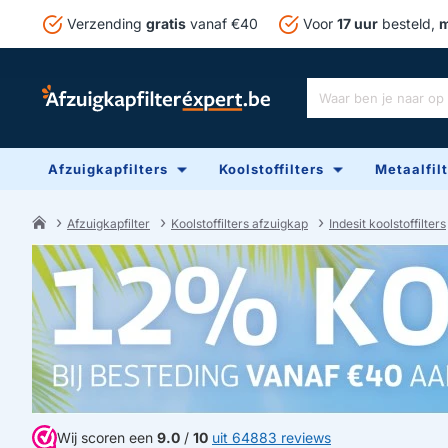
Verzending
gratis
vanaf €40
Voor
17 uur
besteld,
m
Waar
ben
je
Afzuigkapfilters
Koolstoffilters
Metaalfil
naar
op
zoek?
Afzuigkapfilter
Koolstoffilters afzuigkap
Indesit koolstoffilters
home
Wij scoren een
9.0
/
10
uit 64883 reviews