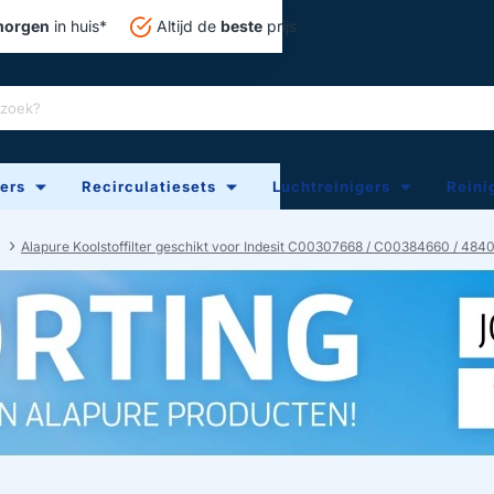
orgen
in huis*
Altijd de
beste
prijs
ters
Recirculatiesets
Luchtreinigers
Reini
Alapure Koolstoffilter geschikt voor Indesit C00307668 / C00384660 / 4