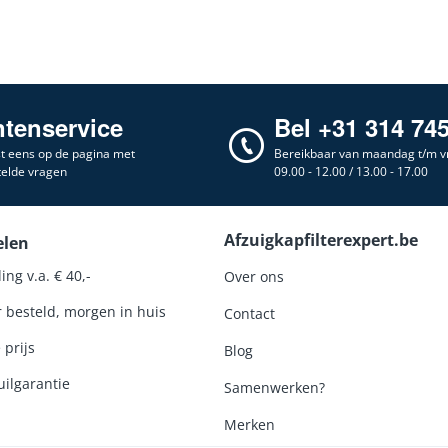
ntenservice
Bel +31 314 74
st eens op de pagina met
Bereikbaar van maandag t/m vr
telde vragen
09.00 - 12.00 / 13.00 - 17.00
Afzuigkapfilterexpert.be
elen
ing v.a. € 40,-
Over ons
r besteld, morgen in huis
Contact
 prijs
Blog
ilgarantie
Samenwerken?
Merken