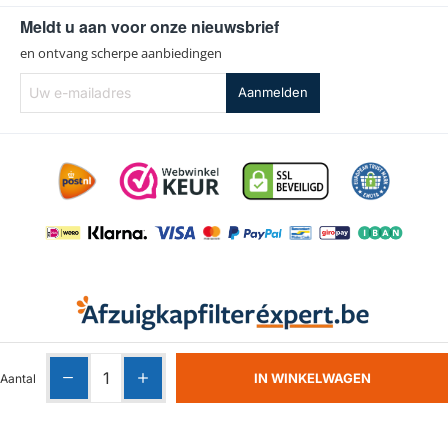
Meldt u aan voor onze nieuwsbrief
en ontvang scherpe aanbiedingen
Uw
Aanmelden
e-
mailadres
Algemene voorwaarden
|
Privacy
|
Cookies
IN WINKELWAGEN
Aantal
Copyright ©
2026 | Afzuigkapfilterexpert.be