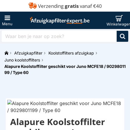
Verzending
gratis
vanaf €40
Waar
ben
je
Afzuigkapfilter
Koolstoffilters afzuigkap
naar
h
op
Juno koolstoffilters
o
zoek?
Alapure Koolstoffilter geschikt voor Juno MCFE18 / 90298011
m
99 / Type 60
e
Alapure Koolstoffilter
HUISMERK