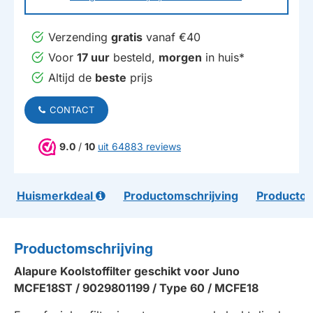
Verzending
gratis
vanaf €40
Voor
17 uur
besteld,
morgen
in huis*
Altijd de
beste
prijs
CONTACT
9.0
/
10
uit 64883 reviews
Huismerkdeal
Productomschrijving
Productom
Productomschrijving
Alapure Koolstoffilter geschikt voor Juno
MCFE18ST / 9029801199 / Type 60 / MCFE18