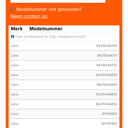
Modelnummer niet gevonden?
Neem contact op
Merk
Modelnummer
Hoe achterhaal ik mijn modelnummer?
Juno
94215044700
Juno
94215044701
Juno
94215044702
Juno
94215044800
Juno
94215044801
Juno
94215044803
Juno
94215044804
Juno
JDF606E6
Juno
JDF904E6