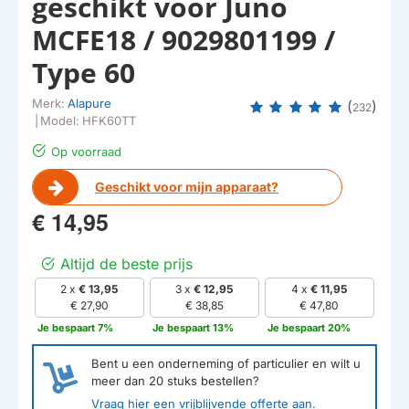
geschikt voor Juno
MCFE18 / 9029801199 /
Type 60
Merk:
Alapure
(
)
232
|
Model:
HFK60TT
Op voorraad
Geschikt voor mijn apparaat?
€ 14,95
Altijd de beste prijs
2 x
€ 13,95
3 x
€ 12,95
4 x
€ 11,95
€ 27,90
€ 38,85
€ 47,80
Je bespaart 7%
Je bespaart 13%
Je bespaart 20%
Bent u een onderneming of particulier en wilt u
meer dan
20
stuks bestellen?
Vraag hier een vrijblijvende offerte aan.