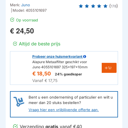
Merk:
Juno
(
)
178
|
Model:
4055101697
Op voorraad
€ 24,50
Altijd de beste prijs
Probeer onze huismerkvariant
Alapure Metaalfilter geschikt voor
Juno 4055101697 325x197x10mm
€ 18,50
24% goedkoper
Vanaf
€ 17,75
Bent u een onderneming of particulier en wilt u
meer dan
20
stuks bestellen?
Vraag hier een vrijblijvende offerte aan.
Verzending
gratis
vanaf €40