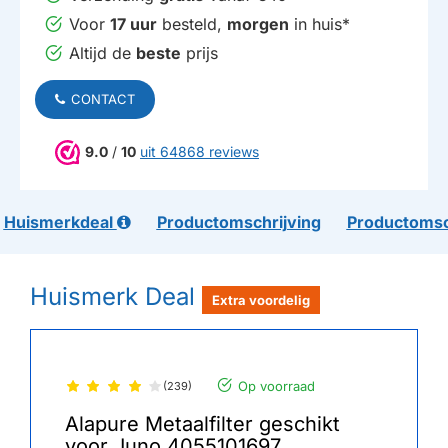
Voor
17 uur
besteld,
morgen
in huis*
Altijd de
beste
prijs
CONTACT
9.0
/
10
uit 64868 reviews
Huismerkdeal
Productomschrijving
Productomsc
Huismerk Deal
Extra voordelig
Op voorraad
(239)
Alapure Metaalfilter geschikt
voor Juno 4055101697