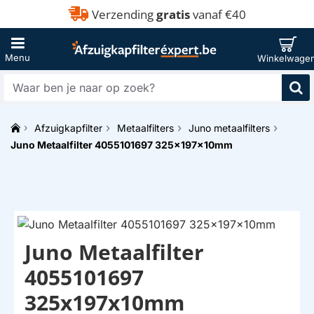
Verzending
gratis
vanaf €40
Waar
ben
je
Afzuigkapfilter
Metaalfilters
Juno metaalfilters
naar
h
op
Juno Metaalfilter 4055101697 325x197x10mm
o
zoek?
m
e
Juno Metaalfilter
4055101697
325x197x10mm