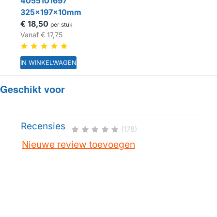
4055101697
325x197x10mm
€ 18,50
per stuk
Vanaf
€ 17,75
IN WINKELWAGEN
Geschikt voor
HUISMERK
Recensies
(178)
Nieuwe review toevoegen