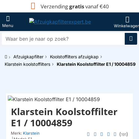
Verzending
gratis
vanaf €40
Waar
ben
je
Afzuigkapfilter
Koolstoffilters afzuigkap
naar
h
op
Klarstein koolstoffilters
Klarstein Koolstoffilter E1 / 10004859
o
zoek?
m
e
Klarstein Koolstoffilter
E1 / 10004859
Merk:
Klarstein
(
)
191
|
Model:
E1