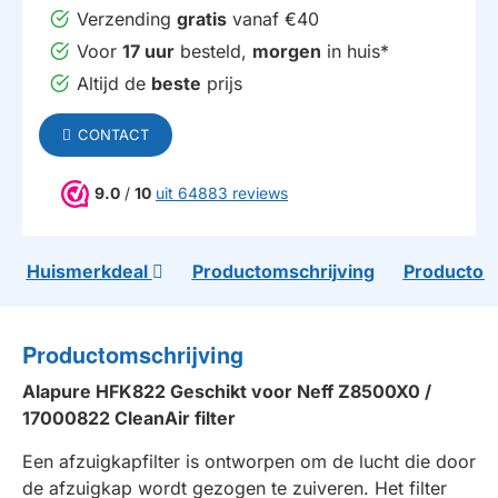
Verzending
gratis
vanaf €40
Voor
17 uur
besteld,
morgen
in huis*
Altijd de
beste
prijs
CONTACT
9.0
/
10
uit 64883 reviews
Huismerkdeal
Productomschrijving
Productom
Productomschrijving
Alapure HFK822 Geschikt voor Neff Z8500X0 /
17000822 CleanAir filter
Een afzuigkapfilter is ontworpen om de lucht die door
de afzuigkap wordt gezogen te zuiveren. Het filter