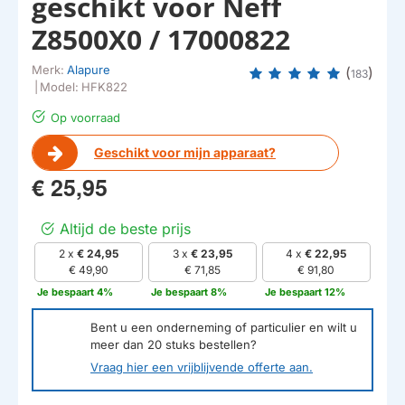
geschikt voor Neff
Z8500X0 / 17000822
Merk:
Alapure
(
)
183
|
Model:
HFK822
Op voorraad
Geschikt voor mijn apparaat?
€ 25,95
Altijd de beste prijs
2 x
€ 24,95
3 x
€ 23,95
4 x
€ 22,95
€ 49,90
€ 71,85
€ 91,80
Je bespaart 4%
Je bespaart 8%
Je bespaart 12%
Bent u een onderneming of particulier en wilt u
meer dan
20
stuks bestellen?
Vraag hier een vrijblijvende offerte aan.