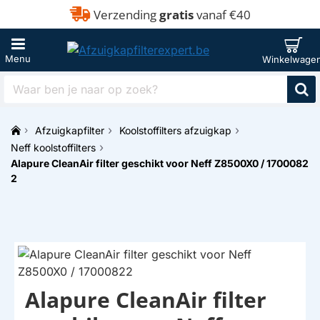
Verzending
gratis
vanaf €40
Waar
ben
je
Afzuigkapfilter
Koolstoffilters afzuigkap
naar
h
op
Neff koolstoffilters
o
zoek?
Alapure CleanAir filter geschikt voor Neff Z8500X0 / 1700082
m
2
e
Alapure CleanAir filter
HUISMERK