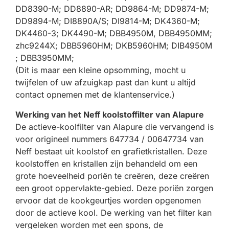
DD8390-M; DD8890-AR; DD9864-M; DD9874-M;
DD9894-M; DI8890A/S; DI9814-M; DK4360-M;
DK4460-3; DK4490-M; DBB4950M, DBB4950MM;
zhc9244X; DBB5960HM; DKB5960HM; DIB4950M
; DBB3950MM;
(Dit is maar een kleine opsomming, mocht u
twijfelen of uw afzuigkap past dan kunt u altijd
contact opnemen met de klantenservice.)
Werking van het Neff koolstoffilter van Alapure
De actieve-koolfilter van Alapure die vervangend is
voor origineel nummers 647734 / 00647734 van
Neff bestaat uit koolstof en grafietkristallen. Deze
koolstoffen en kristallen zijn behandeld om een
grote hoeveelheid poriën te creëren, deze creëren
een groot oppervlakte-gebied. Deze poriën zorgen
ervoor dat de kookgeurtjes worden opgenomen
door de actieve kool. De werking van het filter kan
vergeleken worden met een spons, de