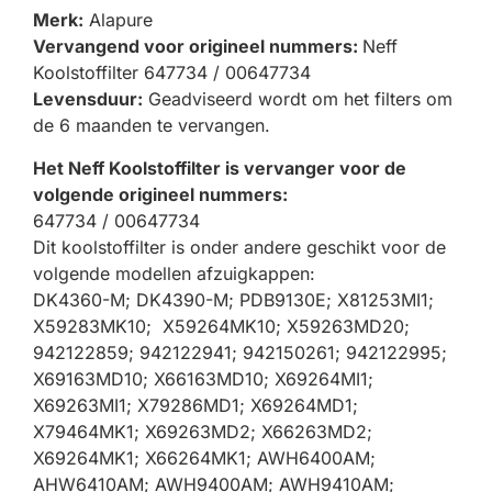
Merk:
Alapure
Vervangend voor origineel nummers:
Neff
Koolstoffilter 647734 / 00647734
Levensduur:
Geadviseerd wordt om het filters om
de 6 maanden te vervangen.
Het Neff Koolstoffilter is vervanger voor de
volgende origineel nummers:
647734 / 00647734
Dit koolstoffilter is onder andere geschikt voor de
volgende modellen afzuigkappen:
DK4360-M; DK4390-M; PDB9130E; X81253MI1;
X59283MK10; X59264MK10; X59263MD20;
942122859; 942122941; 942150261; 942122995;
X69163MD10; X66163MD10; X69264MI1;
X69263MI1; X79286MD1; X69264MD1;
X79464MK1; X69263MD2; X66263MD2;
X69264MK1; X66264MK1; AWH6400AM;
AHW6410AM; AWH9400AM; AWH9410AM;