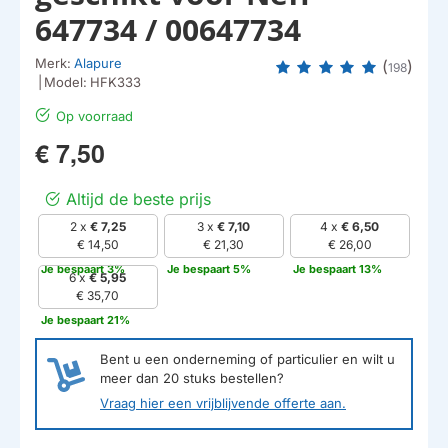
647734 / 00647734
Merk:
Alapure
(
)
198
|
Model:
HFK333
Op voorraad
€ 7,50
Altijd de beste prijs
2 x
€ 7,25
3 x
€ 7,10
4 x
€ 6,50
€ 14,50
€ 21,30
€ 26,00
Je bespaart 3%
Je bespaart 5%
Je bespaart 13%
6 x
€ 5,95
€ 35,70
Je bespaart 21%
Bent u een onderneming of particulier en wilt u
meer dan
20
stuks bestellen?
Vraag hier een vrijblijvende offerte aan.