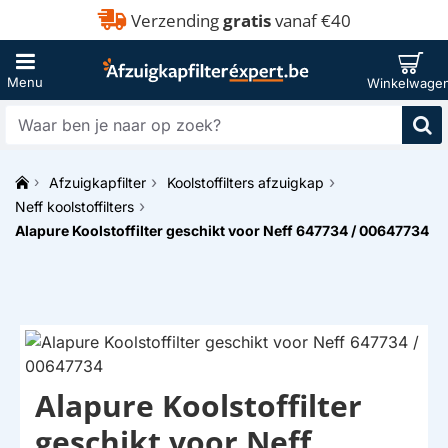
Verzending
gratis
vanaf €40
Waar
ben
je
Afzuigkapfilter
Koolstoffilters afzuigkap
naar
h
op
Neff koolstoffilters
o
zoek?
Alapure Koolstoffilter geschikt voor Neff 647734 / 00647734
m
e
Alapure Koolstoffilter
HUISMERK
geschikt voor Neff